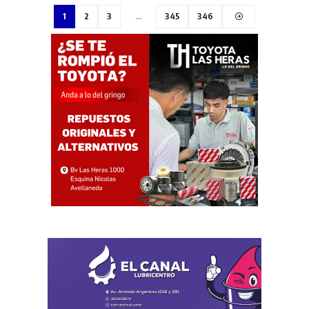
1
2
3
…
345
346