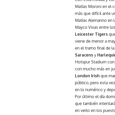
Matías Moroni en el c
más que difícil ante u
Matías Alemanno en la
Mayco Vivas entre los
Leicester Tigers
que
viene de menor a may
en el tramo final de la
Saracens
y
Harlequi
Hotspur Stadium con 
con mucho más en jue
London Irish
que marc
público, pero esta ve
en lo numérico y depo
Por último el día dom
que también intentará
en verlo en los puesto