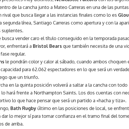
entro de la cancha junto a Mateo Carreras en una de las puntas,
n rival que busca llegar a las instancias finales como lo es
Glou
 segunda línea, Santiago Carreras como apertura y con la apari
 suplentes.
 busca vender caro el título conseguido en la temporada pas
or, enfrentará a
Bristol Bears
que también necesita de una vict
 fase regular.
ns
le pondrán color y calor al sábado, cuando ambos choquen
capacidad para 62.062 espectadores en lo que será un verdade
go que un triunfo.
ha en la quinta posición volverá a saltar a la cancha con todo
z lo hará frente a Northampton Saints. Los dos cuentas con ne
rtivo lo que hace pensar que será un partido a «hacha y tiza».
ingo,
Bath Rugby
último en las posiciones de local, se enfren
 dar lo mejor sí para tomar confianza en el tramo final del tor
s de arriba.