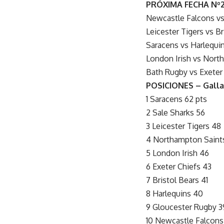
PRÓXIMA FECHA Nº2
Newcastle Falcons vs
Leicester Tigers vs Br
Saracens vs Harlequin
London Irish vs Nort
Bath Rugby vs Exeter 
POSICIONES – Galla
1 Saracens 62 pts
2 Sale Sharks 56
3 Leicester Tigers 48
4 Northampton Saint
5 London Irish 46
6 Exeter Chiefs 43
7 Bristol Bears 41
8 Harlequins 40
9 Gloucester Rugby 3
10 Newcastle Falcons