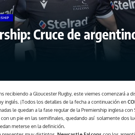
RSHIP
rship: Cruce de argentin
s recibiendo a Gloucester Rugby, este viernes comenzará a di
by inglés. ¡Todos los detalles de la fecha a continuación en
CO
adas le quedan a la fase regular de la Premiership inglesa con
con un pie en las semifinales, quedando así solamente dos lu
edan meterse en la definición.
n presentes muy distintos,
Newcastle Falcons
con los argent