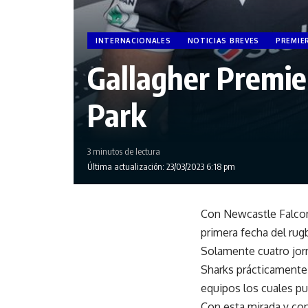
INTERNACIONALES
NOTICIAS BREVES
PREMIE
Gallagher Premie
Park
3 minutos de lectura
Última actualización: 23/03/2023 6:18 pm
Con Newcastle Falcon
primera fecha del rug
Solamente cuatro jorn
Sharks prácticamente 
equipos los cuales pu
Con esta mirada y co