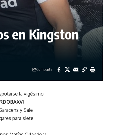
os en Kingston
Compartir
sputarse la vigésimo
RDOBAXV
!
 Saracens y Sale
gares para siete
inos Matías Orlando y