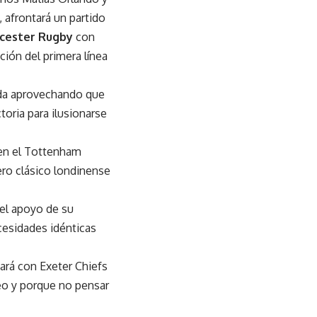
 afrontará un partido
cester Rugby
con
ción del primera línea
ada aprovechando que
oria para ilusionarse
 en el Tottenham
ro clásico londinense
 el apoyo de su
cesidades idénticas
tará con Exeter Chiefs
neo y porque no pensar