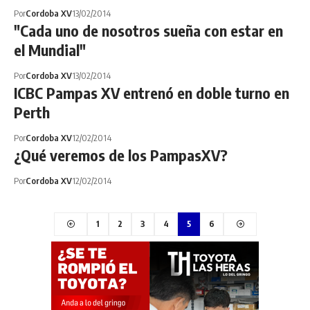
Por
Cordoba XV
13/02/2014
"Cada uno de nosotros sueña con estar en
el Mundial"
Por
Cordoba XV
13/02/2014
ICBC Pampas XV entrenó en doble turno en
Perth
Por
Cordoba XV
12/02/2014
¿Qué veremos de los PampasXV?
Por
Cordoba XV
12/02/2014
1
2
3
4
5
6