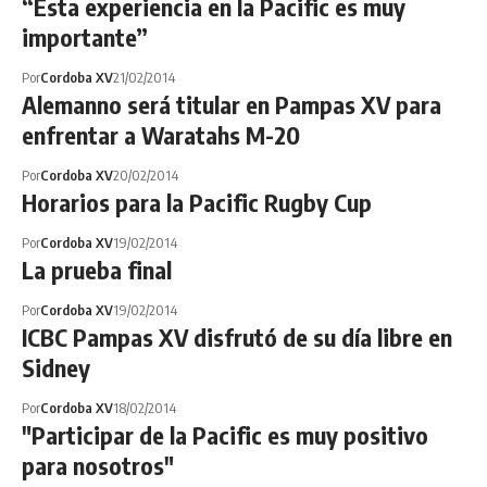
“Ésta experiencia en la Pacific es muy
importante”
Por
Cordoba XV
21/02/2014
Alemanno será titular en Pampas XV para
enfrentar a Waratahs M-20
Por
Cordoba XV
20/02/2014
Horarios para la Pacific Rugby Cup
Por
Cordoba XV
19/02/2014
La prueba final
Por
Cordoba XV
19/02/2014
ICBC Pampas XV disfrutó de su día libre en
Sidney
Por
Cordoba XV
18/02/2014
"Participar de la Pacific es muy positivo
para nosotros"