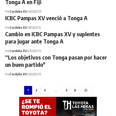
Tonga A en Fiji
Por
Cordoba XV
14/03/2015
ICBC Pampas XV venció a Tonga A
Por
Cordoba XV
13/03/2015
Cambio en ICBC Pampas XV y suplentes
para jugar ante Tonga A
Por
Cordoba XV
12/03/2015
“Los objetivos con Tonga pasan por hacer
un buen partido"
Por
Cordoba XV
12/03/2015
1
2
3
…
5
6