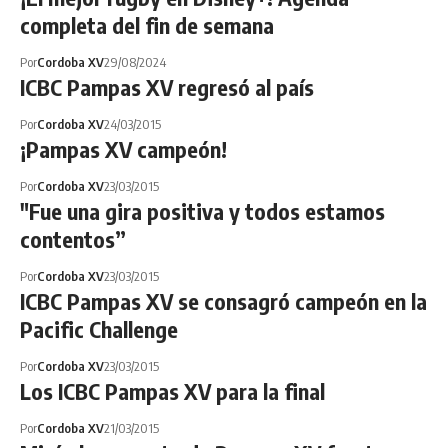
completa del fin de semana
Por
Cordoba XV
29/08/2024
ICBC Pampas XV regresó al país
Por
Cordoba XV
24/03/2015
¡Pampas XV campeón!
Por
Cordoba XV
23/03/2015
"Fue una gira positiva y todos estamos
contentos”
Por
Cordoba XV
23/03/2015
ICBC Pampas XV se consagró campeón en la
Pacific Challenge
Por
Cordoba XV
23/03/2015
Los ICBC Pampas XV para la final
Por
Cordoba XV
21/03/2015