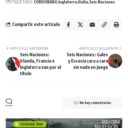
ETIQUETADO:
CORDOBAXV
Inglaterra
Italia
Seis Naciones
Compartir este artículo
ARTÍCULO ANTERIOR
ARTÍCULO SIGUIENTE
Seis Naciones:
Seis Naciones: Gales
Irlanda, Francia e
y Escocia cara a cara
Inglaterra van por el
sin nada en juego
título
No hay comentarios