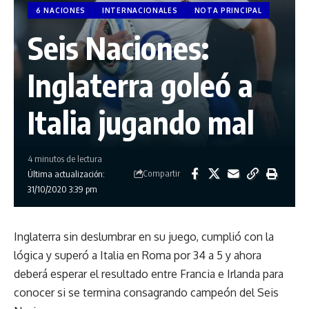
6 NACIONES
INTERNACIONALES
NOTA PRINCIPAL
Seis Naciones:
Inglaterra goleó a
Italia jugando mal
4 minutos de lectura
Compartir
Última actualización:
31/10/2020 3:39 pm
Inglaterra sin deslumbrar en su juego, cumplió con la
lógica y superó a Italia en Roma por 34 a 5 y ahora
deberá esperar el resultado entre Francia e Irlanda para
conocer si se termina consagrando campeón del Seis