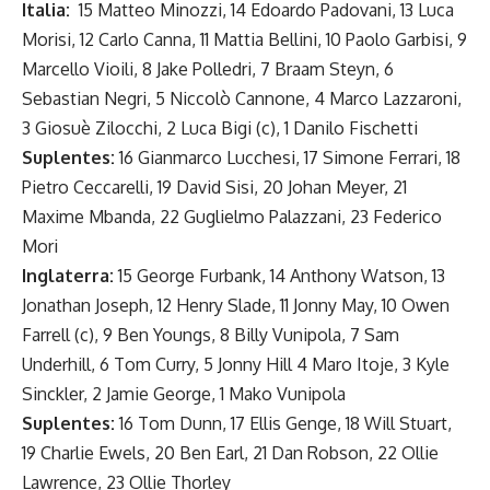
Italia:
15 Matteo Minozzi, 14 Edoardo Padovani, 13 Luca
Morisi, 12 Carlo Canna, 11 Mattia Bellini, 10 Paolo Garbisi, 9
Marcello Vioili, 8 Jake Polledri, 7 Braam Steyn, 6
Sebastian Negri, 5 Niccolò Cannone, 4 Marco Lazzaroni,
3 Giosuè Zilocchi, 2 Luca Bigi (c), 1 Danilo Fischetti
Suplentes:
16 Gianmarco Lucchesi, 17 Simone Ferrari, 18
Pietro Ceccarelli, 19 David Sisi, 20 Johan Meyer, 21
Maxime Mbanda, 22 Guglielmo Palazzani, 23 Federico
Mori
Inglaterra:
15 George Furbank, 14 Anthony Watson, 13
Jonathan Joseph, 12 Henry Slade, 11 Jonny May, 10 Owen
Farrell (c), 9 Ben Youngs, 8 Billy Vunipola, 7 Sam
Underhill, 6 Tom Curry, 5 Jonny Hill 4 Maro Itoje, 3 Kyle
Sinckler, 2 Jamie George, 1 Mako Vunipola
Suplentes:
16 Tom Dunn, 17 Ellis Genge, 18 Will Stuart,
19 Charlie Ewels, 20 Ben Earl, 21 Dan Robson, 22 Ollie
Lawrence, 23 Ollie Thorley