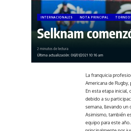
INTERNACIONALES
NOTA PRINCIPAL
TORNEO
Selknam comenzó 
2 minutos de lectura
Última actualización: 06/01/2021 10:16 am
La franquicia profesio
Americana de Rugby, p
En esta etapa inicial
debido a su participa
semana, llevando un 
Asimismo, también est
equipo para este año.
principalmente por ju