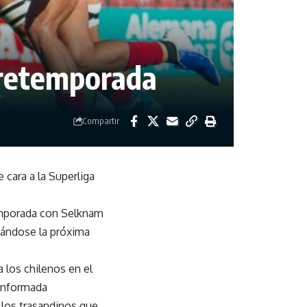
pretemporada
Compartir
 cara a la Superliga
temporada con Selknam
umándose la próxima
 los chilenos en el
conformada
 los trasandinos que