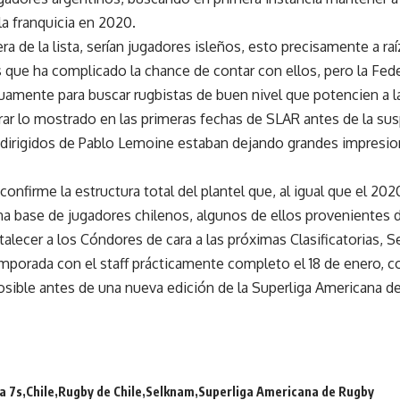
la franquicia en 2020.
era de la lista, serían jugadores isleños, esto precisamente a ra
s que ha complicado la chance de contar con ellos, pero la Fe
duamente para buscar rugbistas de buen nivel que potencien a 
ar lo mostrado en las primeras fechas de SLAR antes de la sus
 dirigidos de Pablo Lemoine estaban dejando grandes impresion
confirme la estructura total del plantel que, al igual que el 20
a base de jugadores chilenos, algunos de ellos provenientes de
talecer a los Cóndores de cara a las próximas Clasificatorias, 
mporada con el staff prácticamente completo el 18 de enero, co
osible antes de una nueva edición de la Superliga Americana d
a 7s
Chile
Rugby de Chile
Selknam
Superliga Americana de Rugby