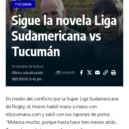
TUCUMAN
Sigue la novela Liga
Sudamericana vs
Tucumán
13 minutos de lectura
Compartir
Última actualización:
18/01/2020 6:42 pm
En medio del conflicto por la Super Liga Sudamericana
de Rugby, el Huevo habló mano a mano con
eltucumano.com y salió con los tapones de punta:
“Molesta mucho, porque hasta hace tres meses atrás,