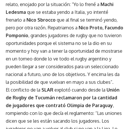
relato, enojado por la situación: “Yo lo frené a
Machi
Ledesma
que se estaba yendo a Italia, yo intenté
frenarlo a
Nico Sbrocco
que al final se terminó yendo,
pero por otra razón. Repatriamos a
Nico Proto,
Facundo
Pomponio
, grandes jugadores de rugby que no tuvieron
oportunidades porque el sistema no se la dio en su
momento y hoy van a tener la oportunidad de mostrarse
en un torneo donde lo ve todo el rugby argentino y
pueden llegar a ser considerados para un seleccionado
nacional a futuro, uno de los objetivos. Y encima les da
la posibilidad de que vuelvan en mayo a sus clubes”.
El conflicto de la
SLAR
explotó cuando desde la
Unión
de Rugby de Tucumán reclamaron por la cantidad
de jugadores que contrató Olimpia de Paraguay
,
rompiendo con lo que decía el reglamento: “Las uniones
dicen que se les están sacando los jugadores. Los
jugadores no van a volver al club si no van a la Liga. Lo