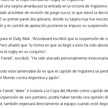
ió una tarjeta amarilla por la entrada en la victoria de Inglaterra
iado al búnker de revisión de juego sucio, lo que elevó la decisi
ó su primer panel disciplinario, donde su tarjeta roja fue resci
ón y el comité de apelación posterior le impuso su suspensión
para el Daily Mail , Woodward escribió que la suspensión de c
 Pero añadió que “la forma en que se llegó a esto ha sido absol
ara el rugby en su conjunto”.
Farrell”, escribió. “Ha sido atacado personalmente innecesaria
 todo este lamentable lío es que el capitán de Inglaterra se per
el Mundo contra Argentina y Japón”.
arrell “debe” ir todavía a la Copa del Mundo como capitán de 
suspensión de seis partidos, podría haber tenido una opinión di
d, también regresará directamente al equipo cuando esté dispo