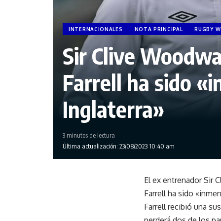
INTERNACIONALES
NOTA PRINCIPAL
RUGBY W
Sir Clive Woodwar
Farrell ha sido «
Inglaterra»
3 minutos de lectura
Última actualización: 23/08/2023 10:40 am
El ex entrenador Sir 
Farrell ha sido «inmen
Farrell recibió una s
perderá dos de los pa