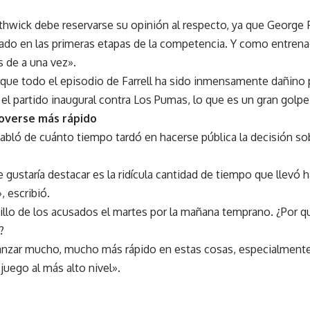
thwick debe reservarse su opinión al respecto, ya que George
do en las primeras etapas de la competencia. Y como entrenad
 de a una vez».
que todo el episodio de Farrell ha sido inmensamente dañino p
a el partido inaugural contra Los Pumas, lo que es un gran golpe
moverse más rápido
ló de cuánto tiempo tardó en hacerse pública la decisión sob
gustaría destacar es la ridícula cantidad de tiempo que llevó h
, escribió.
illo de los acusados ​​el martes por la mañana temprano. ¿Por 
?
vanzar mucho, mucho más rápido en estas cosas, especialment
juego al más alto nivel».