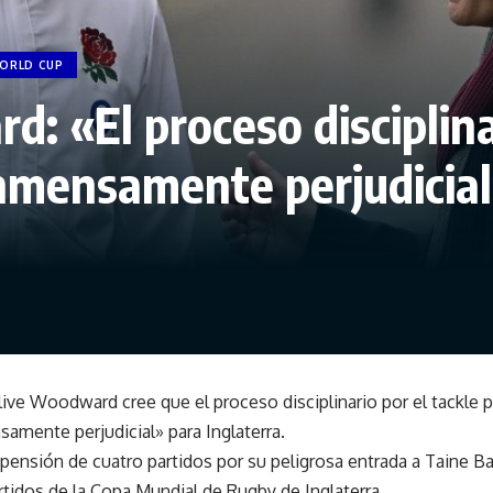
ORLD CUP
d: «El proceso discipli
inmensamente perjudicia
Clive Woodward cree que el proceso disciplinario por el tackle
samente perjudicial» para Inglaterra.
uspensión de cuatro partidos por su peligrosa entrada a Taine 
rtidos de la Copa Mundial de Rugby de Inglaterra.