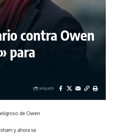
nario contra Owen
l» para
Compartir
 peligroso de Owen
Basham y ahora se