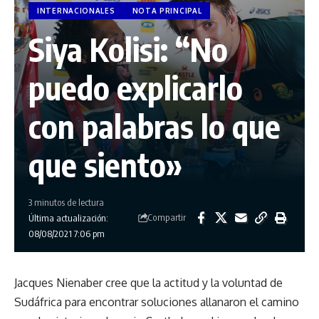
INTERNACIONALES
NOTA PRINCIPAL
Siya Kolisi: “No
puedo explicarlo
con palabras lo que
que siento»
3 minutos de lectura
Compartir
Última actualización:
08/08/2021 7:06 pm
Jacques Nienaber cree que la actitud y la voluntad de
Sudáfrica para encontrar soluciones allanaron el camino