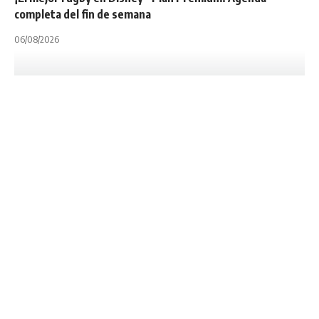
completa del fin de semana
06/08/2026
INTERNACIONALES
NOTA PRINCIPAL
PUMAS 7S
SVNS WORLD RUGBY
UAR
UNION ARGENTINA DE RUGBY
World Rugby Seven
Series: Los Pumas