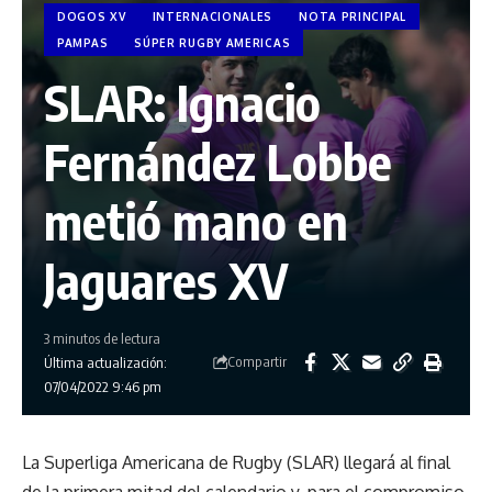
DOGOS XV
INTERNACIONALES
NOTA PRINCIPAL
PAMPAS
SÚPER RUGBY AMERICAS
SLAR: Ignacio
Fernández Lobbe
metió mano en
Jaguares XV
3 minutos de lectura
Compartir
Última actualización:
07/04/2022 9:46 pm
La Superliga Americana de Rugby (SLAR) llegará al final
de la primera mitad del calendario y, para el compromiso