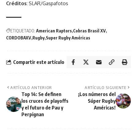
Créditos
: SLAR/Gaspafotos
ETIQUETADO:
American Raptors
Cobras Brasil XV
CORDOBAXV
Rugby
Super Rugby Américas
Compartir este artículo
ARTÍCULO ANTERIOR
ARTÍCULO SIGUIENTE
Top 14: Se definen
¡Los números del
los cruces de playoffs
Súper Rugby
y el futuro de Pau y
Américas!
Perpignan