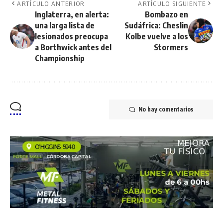
ARTÍCULO ANTERIOR
ARTÍCULO SIGUIENTE
Inglaterra, en alerta:
Bombazo en
una larga lista de
Sudáfrica: Cheslin
lesionados preocupa
Kolbe vuelve a los
a Borthwick antes del
Stormers
Championship
No hay comentarios