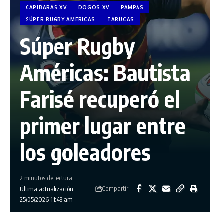
CAPIBARAS XV
DOGOS XV
PAMPAS
SÚPER RUGBY AMERICAS
TARUCAS
Súper Rugby
Américas: Bautista
Farisé recuperó el
primer lugar entre
los goleadores
2 minutos de lectura
Compartir
Última actualización:
25/05/2026 11:43 am