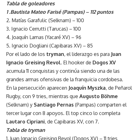
Tabla de goleadores
1 .Bautista Mateo Farisé (Pampas) – 112 puntos
2. Matías Garafulic (Selknam) – 100
3. Ignacio Cerrutti (Tarucas) – 100
4. Joaquín Lamas (Yacaré XV) – 96
5. Ignacio Dogliani (Capibaras XV) – 85
Por el lado de los
tryman
, el liderazgo es para
Juan
Ignacio Greising Revol
. El hooker de
Dogos XV
acumula 11 conquistas y continúa siendo una de las
grandes armas ofensivas de la franquicia cordobesa.
En la persecución aparecen
Joaquín Myszka
, de Peñarol
Rugby, con 9 tries, mientras que
Augusto Böhme
(Selknam) y
Santiago Pernas
(Pampas) comparten el
tercer lugar con 8 apoyos. El top cinco lo completa
Lautaro Cipriani
, de Capibaras XV, con 7.
Tabla de tryman
1. Juan Ignacio Greising Revol (Dogos XV) – 11 tries