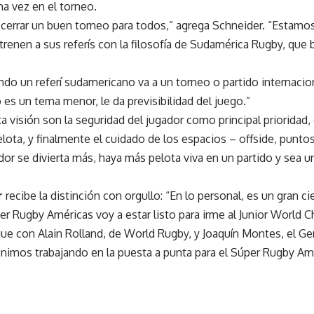
 vez en el torneo.
 cerrar un buen torneo para todos,” agrega Schneider. “Estamo
trenen a sus referís con la filosofía de Sudamérica Rugby, que ba
do un referí sudamericano va a un torneo o partido internacio
s un tema menor, le da previsibilidad del juego.”
ta visión son la seguridad del jugador como principal prioridad,
elota, y finalmente el cuidado de los espacios – offside, punto
dor se divierta más, haya más pelota viva en un partido y sea 
r
recibe la distinción con orgullo: “En lo personal, es un gran ci
per Rugby Américas voy a estar listo para irme al Junior World 
ue con Alain Rolland, de World Rugby, y Joaquín Montes, el Ge
nimos trabajando en la puesta a punta para el Súper Rugby Amé