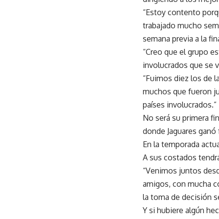
“Estoy contento porq
trabajado mucho sema
semana previa a la fina
“Creo que el grupo e
involucrados que se 
“Fuimos diez los de l
muchos que fueron ju
países involucrados.”
No será su primera fin
donde Jaguares ganó 
En la temporada actua
A sus costados tendrá
“Venimos juntos desd
amigos, con mucha con
la toma de decisión se
Y si hubiere algún hec