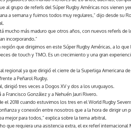
ue al grupo de referís del Súper Rugby Américas nos vienen y
na a semana y fuimos todos muy regulares,” dijo desde su Ros
l.
stá mucho más maduro que otros años, con nuevos referís de l
van incorporando.”
a región que dirigimos en este Súper Rugby Américas, a lo que
eces de touch y TMO. Es un crecimiento y una gran experienci
al regional ya que dirigió el cierre de la Superliga Americana d
frente a Peñarol Rugby.
l, dirigió tres veces a Dogos XV y dos a los uruguayos.
 a Francisco González y a Nehuén Jauri Rivero.
e el 2018 cuando estuvimos los tres en el World Rugby Seve
fianza y conexión entre nosotros que a la hora de dirigir un 
a mejor para todos,” explica sobre la terna arbitral.
ho que requiera una asistencia extra, el ex referí internacional 