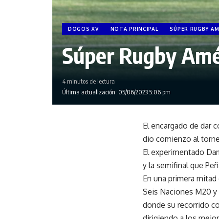
DOGOS XV
NOTA PRINCIPAL
SÚPER RUGBY AM
Súper Rugby Améri
4 minutos de lectura
Última actualización: 05/06/2023 5:06 pm
El encargado de dar c
dio comienzo al torne
El experimentado Dami
y la semifinal que Pe
En una primera mitad 
Seis Naciones M20 y d
donde su recorrido co
dirigiendo a los mej