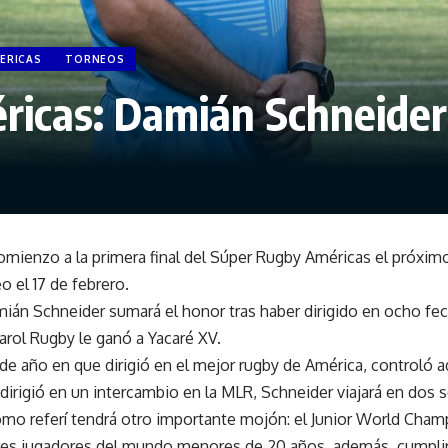
ERICAS
TORNEOS
cas: Damián Schneider di
omienzo a la primera final del Súper Rugby Américas el próximo
o el 17 de febrero.
án Schneider sumará el honor tras haber dirigido en ocho fech
ñarol Rugby le ganó a Yacaré XV.
de año en que dirigió en el mejor rugby de América, controló 
irigió en un intercambio en la MLR, Schneider viajará en dos 
mo referí tendrá otro importante mojón: el Junior World Champi
ores jugadores del mundo menores de 20 años, además, cumplir