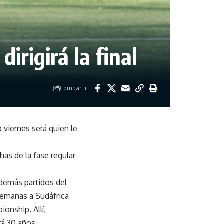
rigirá la final
Compartir
 viernes será quien le
as de la fase regular
además partidos del
semanas a Sudáfrica
onship. Allí,
á 30 años.