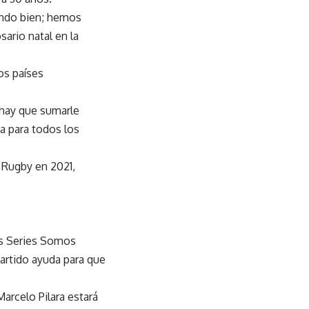
endo bien; hemos
ario natal en la
os países
 hay que sumarle
a para todos los
e Rugby en 2021,
ns Series Somos
partido ayuda para que
Marcelo Pilara estará