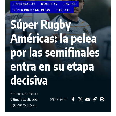
CAPIBARAS XV
DOGOS XV
PAMPAS
SÚPER RUGBY AMERICAS
TARUCAS
Súper Rugby
Américas: la pelea
por las semifinales
entra en su etapa
decisiva
2 minutos de lectura
Compartir
Última actualización:
07/05/2026 9:27 am