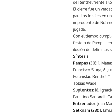
de Renthel frente a l
El cierre fue un verd
para los locales en u
imprudente de Böhme le
jugada.
Con el tiempo cumplid
festejo de Pampas en 
ilusión de definir las
Síntesis
Pampas (30)
: 1. Mat
Francisco Sluga, 6. J
Estanislao Renthel, 11.
Tobías Wade.
Suplentes
: 16. Ignac
Faustino Santarelli Ca
Entrenador
: Juan M
Selknam (28)
: 1. Em