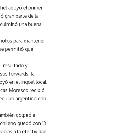
hel apoyó el primer
ó gran parte de la
e culminó una buena
inutos para mantener
que permitió que
l resultado y
us forwards, la
yó en el ingoal local.
ucas Moresco recibió
 equipo argentino con
 también golpeó a
 chileno quedó con 13
ias a la efectividad