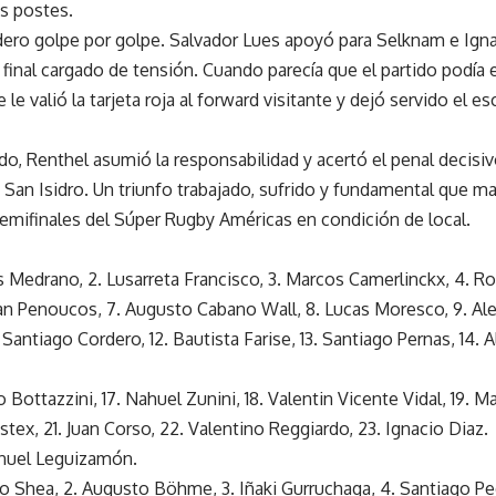
os postes.
adero golpe por golpe. Salvador Lues apoyó para Selknam e Ign
n final cargado de tensión. Cuando parecía que el partido podía
 valió la tarjeta roja al forward visitante y dejó servido el es
o, Renthel asumió la responsabilidad y acertó el penal decisiv
San Isidro. Un triunfo trabajado, sufrido y fundamental que ma
 semifinales del Súper Rugby Américas en condición de local.
ías Medrano, 2. Lusarreta Francisco, 3. Marcos Camerlinckx, 4. R
uan Penoucos, 7. Augusto Cabano Wall, 8. Lucas Moresco, 9. Ale
 Santiago Cordero, 12. Bautista Farise, 13. Santiago Pernas, 14. A
io Bottazzini, 17. Nahuel Zunini, 18. Valentin Vicente Vidal, 19. 
stex, 21. Juan Corso, 22. Valentino Reggiardo, 23. Ignacio Diaz.
anuel Leguizamón.
ilio Shea, 2. Augusto Böhme, 3. Iñaki Gurruchaga, 4. Santiago Pe