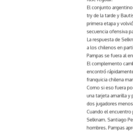
El conjunto argentin
try de la tarde y Bau
primera etapa y volvi
secuencia ofensiva pa
La respuesta de Selk
a los chilenos en par
Pampas se fuera al en
El complemento cambió
encontró rápidamente
franquicia chilena ma
Como si eso fuera po
una tarjeta amarilla 
dos jugadores menos 
Cuando el encuentro pa
Selknam. Santiago Ped
hombres. Pampas apro