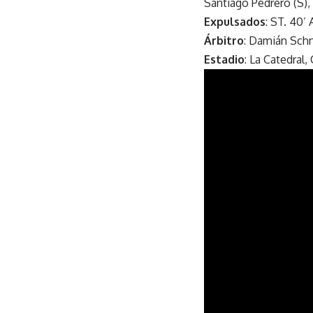
Santiago Pedrero (S)
Expulsados
: ST. 40’
Árbitro
: Damián Schn
Estadio
: La Catedral,