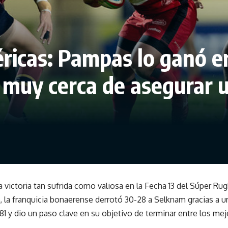
icas: Pampas lo ganó en
muy cerca de asegurar u
victoria tan sufrida como valiosa en la Fecha 13 del Súper Ru
o, la franquicia bonaerense derrotó 30-28 a Selknam gracias a u
81 y dio un paso clave en su objetivo de terminar entre los mej