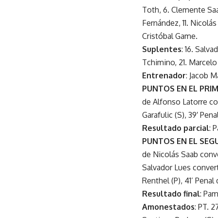
Toth, 6. Clemente Saav
Fernández, 11. Nicolás
Cristóbal Game.
Suplentes
: 16. Salv
Tchimino, 21. Marcelo
Entrenador
: Jacob M
PUNTOS EN EL PRI
de Alfonso Latorre co
Garafulic (S), 39′ Pena
Resultado parcial
: 
PUNTOS EN EL SEG
de Nicolás Saab conver
Salvador Lues convert
Renthel (P), 41’ Penal
Resultado final
: Pa
Amonestados
: PT. 