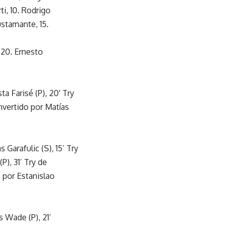
ti, 10. Rodrigo
ustamante, 15.
, 20. Ernesto
ta Farisé (P), 20′ Try
nvertido por Matías
Garafulic (S), 15’ Try
P), 31’ Try de
o por Estanislao
s Wade (P), 21’