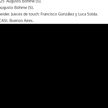
, 25’ Augusto Böhme (S).
 Augusto Böhme (S).
eider. Jueces de touch: Francisco González y Luca Solda.
 CASI, Buenos Aires.