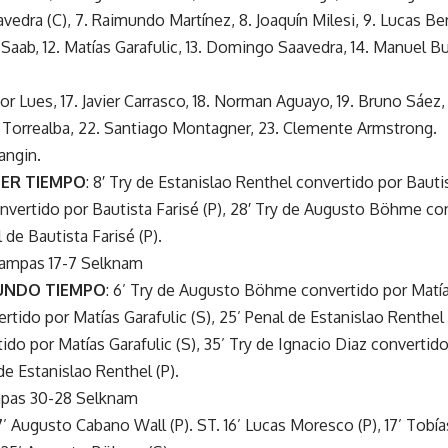
edra (C), 7. Raimundo Martínez, 8. Joaquín Milesi, 9. Lucas Ber
 Saab, 12. Matías Garafulic, 13. Domingo Saavedra, 14. Manuel B
ador Lues, 17. Javier Carrasco, 18. Norman Aguayo, 19. Bruno Sáez
 Torrealba, 22. Santiago Montagner, 23. Clemente Armstrong.
angin.
MER TIEMPO
: 8′ Try de Estanislao Renthel convertido por Bautis
nvertido por Bautista Farisé (P), 28′ Try de Augusto Böhme co
l de Bautista Farisé (P).
Pampas 17-7 Selknam
UNDO TIEMPO
: 6’ Try de Augusto Böhme convertido por Matías 
tido por Matías Garafulic (S), 25’ Penal de Estanislao Renthel (
ido por Matías Garafulic (S), 35’ Try de Ignacio Diaz convertid
 de Estanislao Renthel (P).
mpas 30-28 Selknam
27’ Augusto Cabano Wall (P). ST. 16’ Lucas Moresco (P), 17’ Tobía