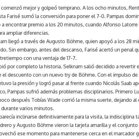
o comenzó mejor y golpeó temprano. A los ocho minutos, Rent
tista Farisé sumó la conversión para poner el 7-0. Pampas domin
ó a encontrar premio a los 20 minutos, cuando Alfonso Latorr
ra ampliar diferencias.
nam llegó a través de Augusto Böhme, quien apoyó a los 28 m
tido. Sin embargo, antes del descanso, Farisé acertó un penal 
tretiempo con una ventaja de 17-7.
 por completo la historia. Selknam salió decidido a revertir e
 el descuento con un nuevo try de Böhme. Con el impulso de s
ntuvo la presión y logró pasar al frente cuando Nicolás Saab apo
co, Pampas sufrió además problemas disciplinarios. Primero L
y poco después Tobías Wade corrió la misma suerte, dejando al
durante varios minutos.
recía inclinarse definitivamente para la visita, la indisciplina
rero y Augusto Böhme vieron la tarjeta amarilla y el conjunto
vechó ese momento para mantenerse cerca en el marcador grac