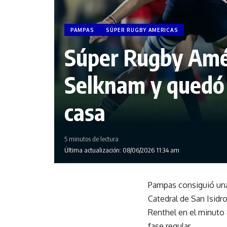
PAMPAS
SÚPER RUGBY AMERICAS
Súper Rugby Amér
Selknam y quedó 
casa
5 minutos de lectura
Última actualización: 08/06/2026 11:34 am
Pampas consiguió una 
Catedral de San Isidr
Renthel en el minuto 
fase regular.