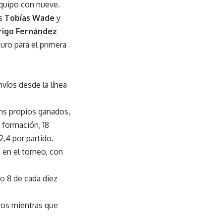
equipo con nueve.
7s
Tobías Wade
y
rigo Fernández
uro para el primera
íos desde la línea
ums propios ganados,
 formación, 18
2,4 por partido.
 en el torneo, con
o 8 de cada diez
osos mientras que