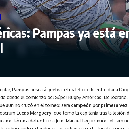
icas: Pampas ya está e
l
gular,
Pampas
buscará quebrar el maleficio de enfrentar a
Dog
do desde el comienzo del Súper Rugby Américas. De lograrlo,
ue aún no cruzó en el torneo: será
campeón
por
primera vez
.
dioscrum
Lucas Marguery
, que tomó la capitanía tras la lesión 
ucción técnica del ex Puma Juan Manuel Leguizamón, el camino 
doba buscando extender su racha tras su sexto triunfo consecu