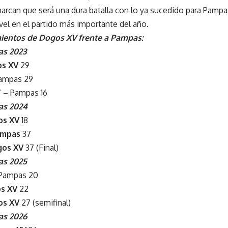
 marcan que será una dura batalla con lo ya sucedido para Pamp
el en el partido más importante del año.
ientos de Dogos XV frente a Pampas:
as 2023
s XV
29
ampas 29
 – Pampas 16
as 2024
os XV
18
ampas
37
os XV
37 (Final)
as 2025
 Pampas 20
s XV
22
os XV
27 (semifinal)
as 2026