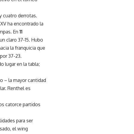
 y cuatro derrotas.
 XV ha encontrado la
ampas. En
11
un claro 37-15. Hubo
cia la franquicia que
por 37-23.
 lugar en la tabla;
po – la mayor cantidad
lar. Renthel es
os catorce partidos
idades para ser
sado, el wing