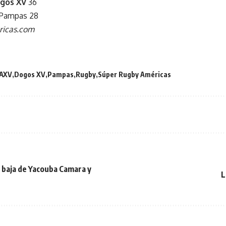
gos XV
36
 Pampas 28
icas.com
AXV
Dogos XV
Pampas
Rugby
Súper Rugby Américas
a baja de Yacouba Camara y
L