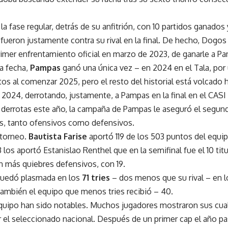
 la fase regular, detrás de su anfitrión, con 10 partidos ganados
fueron justamente contra su rival en la final. De hecho, Dogos
rimer enfrentamiento oficial en marzo de 2023, de ganarle a P
la fecha,
Pampas
ganó una única vez – en 2024 en el Tala, por 
s al comenzar 2025, pero el resto del historial está volcado ha
2024, derrotando, justamente, a Pampas en la final en el CASI 
 derrotas este año, la campaña de Pampas le aseguró el segundo
, tanto ofensivos como defensivos.
 torneo.
Bautista Farise
aportó 119 de los 503 puntos del equi
 los aportó Estanislao Renthel que en la semifinal fue el 10 titu
n más quiebres defensivos, con 19.
quedó plasmada en los
71 tries
– dos menos que su rival – en l
 también el equipo que menos tries recibió – 40.
equipo han sido notables. Muchos jugadores mostraron sus cual
 el seleccionado nacional. Después de un primer cap el año pa