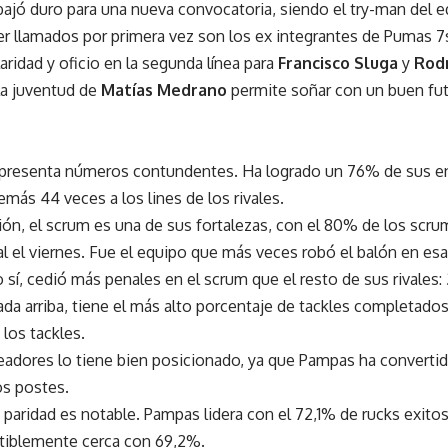
bajó duro para una nueva convocatoria, siendo el try-man del 
er llamados por primera vez son los ex integrantes de Pumas 
aridad y oficio en la segunda línea para
Francisco Sluga
y
Rod
la juventud de
Matías Medrano
permite soñar con un buen fut
 presenta números contundentes. Ha logrado un 76% de sus env
más 44 veces a los lines de los rivales.
ón, el scrum es una de sus fortalezas, con el 80% de los scr
 el viernes. Fue el equipo que más veces robó el balón en esa
 sí, cedió más penales en el scrum que el resto de sus rivales: 
a arriba, tiene el más alto porcentaje de tackles completados
los tackles.
teadores lo tiene bien posicionado, ya que Pampas ha convertid
os postes.
la paridad es notable. Pampas lidera con el 72,1% de rucks exit
tiblemente cerca con 69,2%.