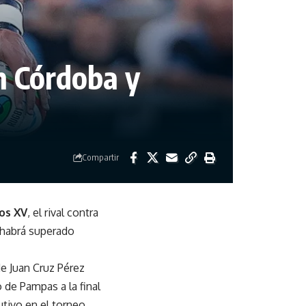
n Córdoba y
Compartir
os XV
, el rival contra
 habrá superado
de Juan Cruz Pérez
de Pampas a la final
tivo en el torneo