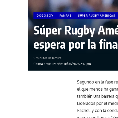
DOGOS XV
PAMPAS
SÚPER RUGBY AMERICAS
Súper Rugby Amér
espera por la fina
5 minutos de lectura
Última actualización: 18/06/2026 2:41 pm
Segundo en la fase re
el que menos ha gana
también una barrera q
Liderados por el me
Rachel, y con la cond
marca que llega a Cór