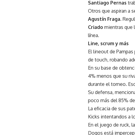
Santiago Pernas
tra
Otros que aspiran a s
Agustín Fraga
. Regul
Criado
mientras que 
línea.
Line, scrum y más
El lineout de Pampas
de touch, robando ade
En su base de obtenci
4% menos que su rival
durante el torneo. Eso
Su defensa, mencionad
poco más del 85% de 
La eficacia de sus pa
Kicks intentandos a l
En el juego de ruck, 
Dogos está impercep