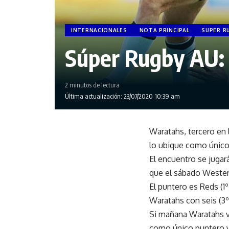
INTERNACIONALES
NOTA PRINCIPAL
SUPER RU
Súper Rugby AU: 
2 minutos de lectura
Última actualización: 23/07/2020 10:39 am
Waratahs, tercero en l
lo ubique como único l
El encuentro se jugar
que el sábado Western
El puntero es Reds (1º
Waratahs con seis (3º
Si mañana Waratahs ve
como único puntero y,