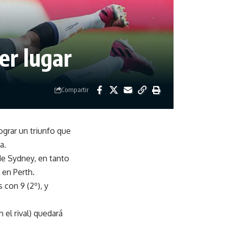
er lugar
Compartir
ograr un triunfo que
a.
de Sydney, en tanto
 en Perth.
 con 9 (2º), y
el rival) quedará