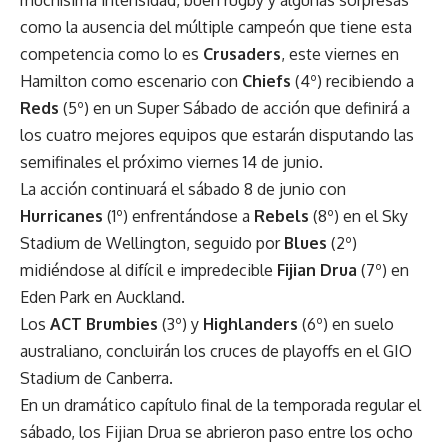
como la ausencia del múltiple campeón que tiene esta
competencia como lo es
Crusaders
, este viernes en
Hamilton como escenario con
Chiefs
(4º) recibiendo a
Reds
(5º) en un Super Sábado de acción que definirá a
los cuatro mejores equipos que estarán disputando las
semifinales el próximo viernes 14 de junio.
La acción continuará el sábado 8 de junio con
Hurricanes
(1º) enfrentándose a
Rebels
(8º) en el Sky
Stadium de Wellington, seguido por
Blues
(2º)
midiéndose al difícil e impredecible
Fijian Drua
(7º) en
Eden Park en Auckland.
Los
ACT Brumbies
(3º) y
Highlanders
(6º) en suelo
australiano, concluirán los cruces de playoffs en el GIO
Stadium de Canberra.
En un dramático capítulo final de la temporada regular el
sábado, los Fijian Drua se abrieron paso entre los ocho