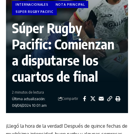
INTERNACIONALES
NOTA PRINCIPAL
SUPER RUGBY PACIFIC
Súper Rugby
Pacific: Comienzan
a disputarse los
cuartos de final
2 minutos de lectura
Compartir
Última actualización:
06/06/2024 10:01 am
¡Llegó la hora de la verdad! Después de quince fechas de
muchísima intensidad, buen rugby y algunas sorpresas