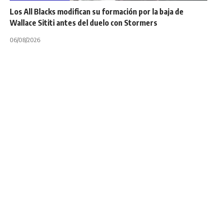
Los All Blacks modifican su formación por la baja de
Wallace Sititi antes del duelo con Stormers
06/08/2026
INTERNACIONALES
NOTA PRINCIPAL
SUPER RUGBY PACIFIC
Se define la recta
final del Super