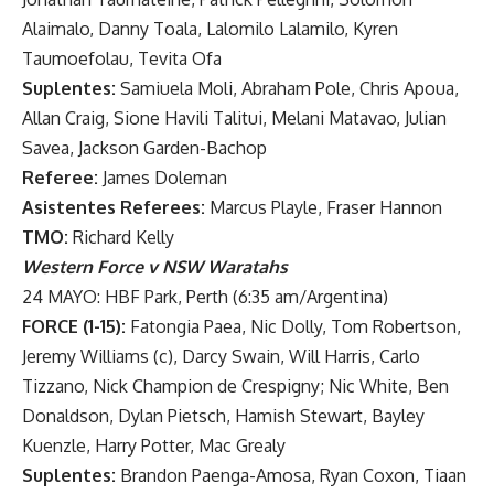
Alaimalo, Danny Toala, Lalomilo Lalamilo, Kyren
Taumoefolau, Tevita Ofa
Suplentes:
Samiuela Moli, Abraham Pole, Chris Apoua,
Allan Craig, Sione Havili Talitui, Melani Matavao, Julian
Savea, Jackson Garden-Bachop
Referee:
James Doleman
Asistentes Referees:
Marcus Playle, Fraser Hannon
TMO:
Richard Kelly
Western Force v NSW Waratahs
24 MAYO: HBF Park, Perth (6:35 am/Argentina)
FORCE (1-15):
Fatongia Paea, Nic Dolly, Tom Robertson,
Jeremy Williams (c), Darcy Swain, Will Harris, Carlo
Tizzano, Nick Champion de Crespigny; Nic White, Ben
Donaldson, Dylan Pietsch, Hamish Stewart, Bayley
Kuenzle, Harry Potter, Mac Grealy
Suplentes:
Brandon Paenga-Amosa, Ryan Coxon, Tiaan