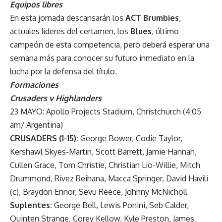
Equipos libres
En esta jornada descansarán los
ACT Brumbies
,
actuales líderes del certamen, los
Blues
, último
campeón de esta competencia, pero deberá esperar una
semana más para conocer su futuro inmediato en la
lucha por la defensa del título.
Formaciones
Crusaders v Highlanders
23 MAYO: Apollo Projects Stadium, Christchurch (4:05
am/ Argentina)
CRUSADERS (1-15):
George Bower, Codie Taylor,
Kershawl Skyes-Martin, Scott Barrett, Jamie Hannah,
Cullen Grace, Tom Christie, Christian Lio-Willie, Mitch
Drummond, Rivez Reihana, Macca Springer, David Havili
(c), Braydon Ennor, Sevu Reece, Johnny McNicholl
Suplentes:
George Bell, Lewis Ponini, Seb Calder,
Quinten Strange, Corey Kellow, Kyle Preston, James