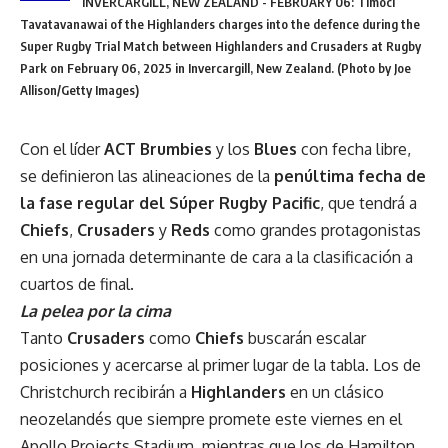
INVERCARGILL, NEW ZEALAND - FEBRUARY 06: Timoci
Tavatavanawai of the Highlanders charges into the defence during the
Super Rugby Trial Match between Highlanders and Crusaders at Rugby
Park on February 06, 2025 in Invercargill, New Zealand. (Photo by Joe
Allison/Getty Images)
Con el líder
ACT Brumbies
y los
Blues
con fecha libre,
se definieron las alineaciones de la
penúltima fecha de
la fase regular del Súper Rugby Pacific
, que tendrá a
Chiefs
,
Crusaders
y
Reds
como grandes protagonistas
en una jornada determinante de cara a la clasificación a
cuartos de final.
La pelea por la cima
Tanto
Crusaders
como
Chiefs
buscarán escalar
posiciones y acercarse al primer lugar de la tabla. Los de
Christchurch recibirán a
Highlanders
en un clásico
neozelandés que siempre promete este viernes en el
Apollo Projects Stadium, mientras que los de Hamilton