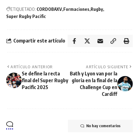
ETIQUETADO:
CORDOBAXV
Formaciones
Rugby
Super Rugby Pacific
Compartir este artículo
ARTÍCULO ANTERIOR
ARTÍCULO SIGUIENTE
Se define la recta
Bath y Lyon van por la
final del Super Rugby
gloria en la final de la
Pacific 2025
Challenge Cup en
Cardiff
No hay comentarios