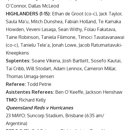
O’Connor, Dallas McLeod
HIGHLANDERS (1-15):
Ethan de Groot (co-c), Jack Taylor,
Saula Ma’u, Mitch Dunshea, Fabian Holland, Te Kamaka
Howden, Veveni Lasaqa, Sean Withy, Folau Fakatava,
Taine Robinson, Taniela Filimone, Timoci Tavatavanawai
(co-c), Tanielu Tele’a, Jonah Lowe, Jacob Ratumaitavuki-
Kneepkens
Suplentes:
Soane Vikena, Josh Bartlett, Sosefo Kautai,
Tai Cribb, Will Stodart, Adam Lennox, Cameron Millar,
Thomas Umaga-Jensen
Referee:
Todd Petrie
Asistentes Referees:
Ben O’Keeffe, Jackson Henshaw
TMO:
Richard Kelly
Queensland Reds v Hurricanes
23 MAYO: Suncorp Stadium, Brisbane (6:35 am/
Argentina)