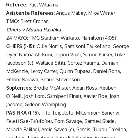
Referee:
Paul Williams
Asistente Referees:
Angus Mabey, Mike Winter
TMO:
Brett Cronan
Chiefs v Moana Pasifika
24 MAYO: FMG Stadium Waikato, Hamilton (4:05)
CHIEFS (1-15):
Ollie Norris, Samisoni Taukei’aho, George
Dyer, Naitoa Ah Kuoi, Tupou Vaa’i, Simon Parker, Luke
Jacobson (c), Wallace Sititi, Cortez Ratima, Damian
McKenzie, Leroy Carter, Quinn Tupaea, Daniel Rona,
Emoni Narawa, Shaun Stevenson
Suplentes
: Brodie McAlister, Aidan Ross, Reuben
O’Neill, Josh Lord, Samipeni Finau, Xavier Roe, Josh
Jacomb, Gideon Wrampling
PASIFIKA (1-15):
Tito Tuipulotu, Millennium Sanerivi,
Feleti Sae-Ta’ufo’ou, Tom Savage, Samuel Slade,
Miracle Faiilagi, Ardie Savea (c), Semisi Tupou Ta’eiloa,
Jonathan Taumateine, Patrick Pellegrini, Solomon