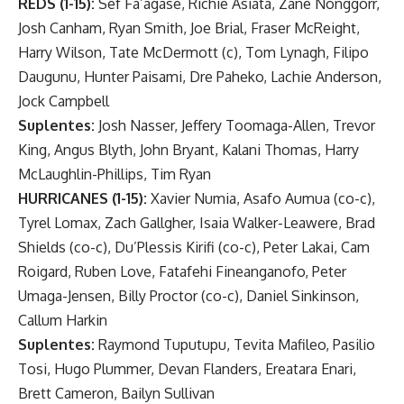
REDS (1-15):
Sef Fa’agase, Richie Asiata, Zane Nonggorr,
Josh Canham, Ryan Smith, Joe Brial, Fraser McReight,
Harry Wilson, Tate McDermott (c), Tom Lynagh, Filipo
Daugunu, Hunter Paisami, Dre Paheko, Lachie Anderson,
Jock Campbell
Suplentes:
Josh Nasser, Jeffery Toomaga-Allen, Trevor
King, Angus Blyth, John Bryant, Kalani Thomas, Harry
McLaughlin-Phillips, Tim Ryan
HURRICANES (1-15):
Xavier Numia, Asafo Aumua (co-c),
Tyrel Lomax, Zach Gallgher, Isaia Walker-Leawere, Brad
Shields (co-c), Du’Plessis Kirifi (co-c), Peter Lakai, Cam
Roigard, Ruben Love, Fatafehi Fineanganofo, Peter
Umaga-Jensen, Billy Proctor (co-c), Daniel Sinkinson,
Callum Harkin
Suplentes:
Raymond Tuputupu, Tevita Mafileo, Pasilio
Tosi, Hugo Plummer, Devan Flanders, Ereatara Enari,
Brett Cameron, Bailyn Sullivan