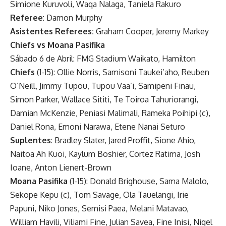
Simione Kuruvoli, Waqa Nalaga, Taniela Rakuro
Referee
: Damon Murphy
Asistentes Referees:
Graham Cooper, Jeremy Markey
Chiefs vs Moana Pasifika
Sábado 6 de Abril: FMG Stadium Waikato, Hamilton
Chiefs
(1-15): Ollie Norris, Samisoni Taukei’aho, Reuben
O’Neill, Jimmy Tupou, Tupou Vaa’i, Samipeni Finau,
Simon Parker, Wallace Sititi, Te Toiroa Tahuriorangi,
Damian McKenzie, Peniasi Malimali, Rameka Poihipi (c),
Daniel Rona, Emoni Narawa, Etene Nanai Seturo
Suplentes
: Bradley Slater, Jared Proffit, Sione Ahio,
Naitoa Ah Kuoi, Kaylum Boshier, Cortez Ratima, Josh
Ioane, Anton Lienert-Brown
Moana Pasifika
(1-15): Donald Brighouse, Sama Malolo,
Sekope Kepu (c), Tom Savage, Ola Tauelangi, Irie
Papuni, Niko Jones, Semisi Paea, Melani Matavao,
William Havili, Viliami Fine, Julian Savea, Fine Inisi, Nigel