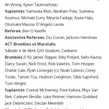
Ah Wong, Kyren Taumoefolau
Suplentes
: Samiuela Moli, Abraham Pole, Suetena
Asomua, Michael Curry, Miracle Faiilagi, Aisea Halo,
Otumaka Mausia, D’Angelo Leuila
Referee
: Ben O’Keeffe
Asistentes Referees
: Stu Curran, Jackson Henshaw
ACT Brumbies vs Waratahs
Sábado 6 de Abril: GIO Stadium, Canberra
Brumbies
(1-15): James Slipper, Billy Pollard, Sefo Kautai,
Darcy Swain, Nick Frost, Rob Valetini, Tom Hooper,
Charlie Cale, Ryan Lonergan (c), Noah Lolesio, Corey
Toole, Tamati Tua, Hudson Creighton, Ollie Sapsford,
Tom Wright
Suplentes
: Connal McInerney, Fred Kaihea, Rhys Van
Nek, Cadeyrn Neville, Luke Reimer, Harrison Goddard,
Jack Debreczeni, Declan Meredith