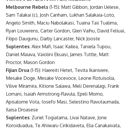
Melbourne Rebels
(1-15): Matt Gibbon, Jordan Uelese,
Sam Talakai (c), Josh Canham, Lukhan Salakaia-Loto,
Angelo Smith, Maciu Nabolakasi, Tuaina Taii Tualima,
Ryan Louwrens, Carter Gordon, Glen Vaihu, David Feliuai,
Filipo Daugunu, Darby Lancaster, Nick Jooste
Suplentes
: Alex Mafi, Isaac Kailea, Taniela Tupou,
Daniel Maiava, Vaiolini Ekuasi, James Tuttle, Matt
Proctor, Mason Gordon
Fijian Drua
(1-15): Haereiti Hetet, Tevita Ikanivere,
Mesake Doge, Mesake Vocevoce, Leone Rotuisolia,
Vilive Miramira, Kitione Salawa, Meli Derenalagi, Frank
Lomani, Isaiah Armstrong-Ravula, Epeli Momo,
Apisalome Vota, Iosefo Masi, Selestino Ravutaumada,
Ilaisa Droasese
Suplentes
: Zuriel Togiatama, Livai Natave, Jone
Koroiduadua, Te Ahiwaru Cirikidaveta, Elia Canakaivata,