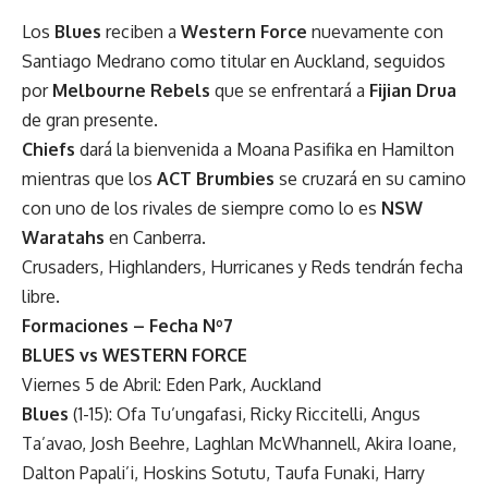
Los
Blues
reciben a
Western Force
nuevamente con
Santiago Medrano como titular en Auckland, seguidos
por
Melbourne Rebels
que se enfrentará a
Fijian Drua
de gran presente.
Chiefs
dará la bienvenida a Moana Pasifika en Hamilton
mientras que los
ACT Brumbies
se cruzará en su camino
con uno de los rivales de siempre como lo es
NSW
Waratahs
en Canberra.
Crusaders, Highlanders, Hurricanes y Reds tendrán fecha
libre.
Formaciones – Fecha Nº7
BLUES vs WESTERN FORCE
Viernes 5 de Abril: Eden Park, Auckland
Blues
(1-15): Ofa Tu’ungafasi, Ricky Riccitelli, Angus
Ta’avao, Josh Beehre, Laghlan McWhannell, Akira Ioane,
Dalton Papali’i, Hoskins Sotutu, Taufa Funaki, Harry