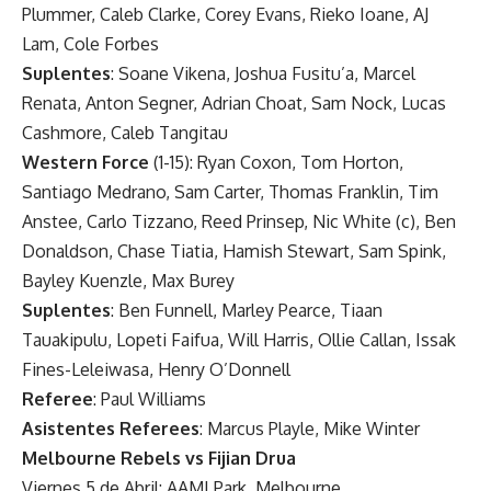
Plummer, Caleb Clarke, Corey Evans, Rieko Ioane, AJ
Lam, Cole Forbes
Suplentes
: Soane Vikena, Joshua Fusitu’a, Marcel
Renata, Anton Segner, Adrian Choat, Sam Nock, Lucas
Cashmore, Caleb Tangitau
Western Force
(1-15): Ryan Coxon, Tom Horton,
Santiago Medrano, Sam Carter, Thomas Franklin, Tim
Anstee, Carlo Tizzano, Reed Prinsep, Nic White (c), Ben
Donaldson, Chase Tiatia, Hamish Stewart, Sam Spink,
Bayley Kuenzle, Max Burey
Suplentes
: Ben Funnell, Marley Pearce, Tiaan
Tauakipulu, Lopeti Faifua, Will Harris, Ollie Callan, Issak
Fines-Leleiwasa, Henry O’Donnell
Referee
: Paul Williams
Asistentes Referees
: Marcus Playle, Mike Winter
Melbourne Rebels vs Fijian Drua
Viernes 5 de Abril: AAMI Park, Melbourne