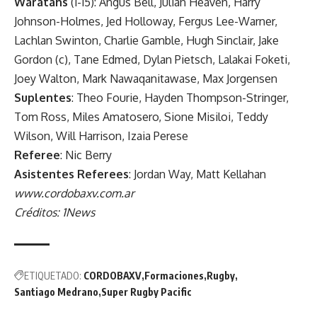
Waratahs
(1-15): Angus Bell, Julian Heaven, Harry
Johnson-Holmes, Jed Holloway, Fergus Lee-Warner,
Lachlan Swinton, Charlie Gamble, Hugh Sinclair, Jake
Gordon (c), Tane Edmed, Dylan Pietsch, Lalakai Foketi,
Joey Walton, Mark Nawaqanitawase, Max Jorgensen
Suplentes
: Theo Fourie, Hayden Thompson-Stringer,
Tom Ross, Miles Amatosero, Sione Misiloi, Teddy
Wilson, Will Harrison, Izaia Perese
Referee
: Nic Berry
Asistentes Referees
: Jordan Way, Matt Kellahan
www.cordobaxv.com.ar
Créditos: 1News
ETIQUETADO:
CORDOBAXV
Formaciones
Rugby
Santiago Medrano
Super Rugby Pacific