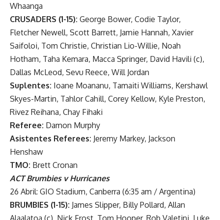
Whaanga
CRUSADERS (1-15):
George Bower, Codie Taylor,
Fletcher Newell, Scott Barrett, Jamie Hannah, Xavier
Saifoloi, Tom Christie, Christian Lio-Willie, Noah
Hotham, Taha Kemara, Macca Springer, David Havili (c),
Dallas McLeod, Sevu Reece, Will Jordan
Suplentes:
Ioane Moananu, Tamaiti Williams, Kershawl
Skyes-Martin, Tahlor Cahill, Corey Kellow, Kyle Preston,
Rivez Reihana, Chay Fihaki
Referee:
Damon Murphy
Asistentes Referees:
Jeremy Markey, Jackson
Henshaw
TMO:
Brett Cronan
ACT Brumbies v Hurricanes
26 Abril: GIO Stadium, Canberra (6:35 am / Argentina)
BRUMBIES (1-15):
James Slipper, Billy Pollard, Allan
Alaalatoa (c), Nick Frost, Tom Hooper, Rob Valetini, Luke