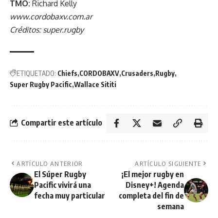
TMO:
Richard Kelly
www.cordobaxv.com.ar
Créditos: super.rugby
ETIQUETADO:
Chiefs
CORDOBAXV
Crusaders
Rugby
Super Rugby Pacific
Wallace Sititi
Compartir este artículo
ARTÍCULO ANTERIOR
ARTÍCULO SIGUIENTE
El Súper Rugby
¡El mejor rugby en
Pacific vivirá una
Disney+! Agenda
fecha muy particular
completa del fin de
semana