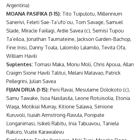
Argentina)
MOANA PASIFIKA (1-15):
Tito Tuipulotu, Millennium
Sanerivi, Feleti Sae-Ta’ufo’ou, Tom Savage, Samuel
Slade, Miracle Faiilagi, Ardie Savea (c), Semisi Tupou
Ta’eiloa, Jonathan Taumateine, Jackson Garden-Bachop,
Fine Inisi, Danny Toala, Lalomilo Lalamilo, Tevita Ofa,
William Havili
Suplentes:
Tomasi Maka, Monu Moli, Chris Apoua, Allan
Craigm Sione Havili Talitui, Melani Matavao, Patrick
Pellegrini, Julian Savea
FIJIAN DRUA (1-15):
Peni Ravai, Mesulame Dolokoto (c),
Samu Tawake, Isoa Nasilasila, Leone Rotuisolia, Etonia
Waqa, Motikiai Murray, Kitione Salawa, Simione
Kuruvoli, Isaiah Armstrong-Ravula, Ponipate
Longanimasi, Isikeli Rabitu, Inia Tabuavou, Taniela
Rakuro, Vuate Karawalevu