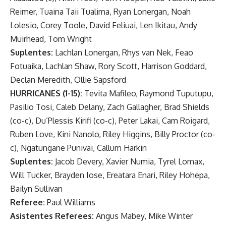
Reimer, Tuaina Taii Tualima, Ryan Lonergan, Noah
Lolesio, Corey Toole, David Feliuai, Len Ikitau, Andy
Muirhead, Tom Wright
Suplentes:
Lachlan Lonergan, Rhys van Nek, Feao
Fotuaika, Lachlan Shaw, Rory Scott, Harrison Goddard,
Declan Meredith, Ollie Sapsford
HURRICANES (1-15):
Tevita Mafileo, Raymond Tuputupu,
Pasilio Tosi, Caleb Delany, Zach Gallagher, Brad Shields
(co-c), Du’Plessis Kirifi (co-c), Peter Lakai, Cam Roigard,
Ruben Love, Kini Nanolo, Riley Higgins, Billy Proctor (co-
c), Ngatungane Punivai, Callum Harkin
Suplentes:
Jacob Devery, Xavier Numia, Tyrel Lomax,
Will Tucker, Brayden Iose, Ereatara Enari, Riley Hohepa,
Bailyn Sullivan
Referee:
Paul Williams
Asistentes Referees:
Angus Mabey, Mike Winter