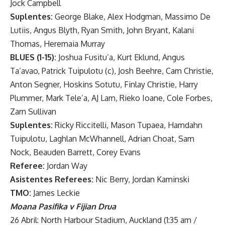
Jock Campbell
Suplentes:
George Blake, Alex Hodgman, Massimo De
Lutiis, Angus Blyth, Ryan Smith, John Bryant, Kalani
Thomas, Heremaia Murray
BLUES (1-15):
Joshua Fusitu’a, Kurt Eklund, Angus
Ta’avao, Patrick Tuipulotu (c), Josh Beehre, Cam Christie,
Anton Segner, Hoskins Sotutu, Finlay Christie, Harry
Plummer, Mark Tele’a, AJ Lam, Rieko Ioane, Cole Forbes,
Zarn Sullivan
Suplentes:
Ricky Riccitelli, Mason Tupaea, Hamdahn
Tuipulotu, Laghlan McWhannell, Adrian Choat, Sam
Nock, Beauden Barrett, Corey Evans
Referee:
Jordan Way
Asistentes Referees:
Nic Berry, Jordan Kaminski
TMO:
James Leckie
Moana Pasifika v Fijian Drua
26 Abril: North Harbour Stadium, Auckland (1:35 am /