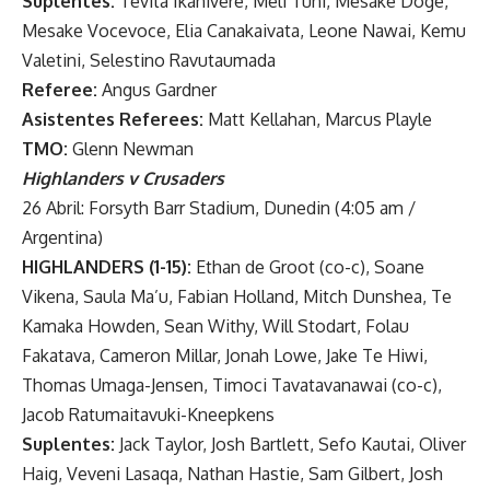
Suplentes:
Tevita Ikanivere, Meli Tuni, Mesake Doge,
Mesake Vocevoce, Elia Canakaivata, Leone Nawai, Kemu
Valetini, Selestino Ravutaumada
Referee:
Angus Gardner
Asistentes Referees:
Matt Kellahan, Marcus Playle
TMO:
Glenn Newman
Highlanders v Crusaders
26 Abril: Forsyth Barr Stadium, Dunedin (4:05 am /
Argentina)
HIGHLANDERS (1-15):
Ethan de Groot (co-c), Soane
Vikena, Saula Ma’u, Fabian Holland, Mitch Dunshea, Te
Kamaka Howden, Sean Withy, Will Stodart, Folau
Fakatava, Cameron Millar, Jonah Lowe, Jake Te Hiwi,
Thomas Umaga-Jensen, Timoci Tavatavanawai (co-c),
Jacob Ratumaitavuki-Kneepkens
Suplentes:
Jack Taylor, Josh Bartlett, Sefo Kautai, Oliver
Haig, Veveni Lasaqa, Nathan Hastie, Sam Gilbert, Josh