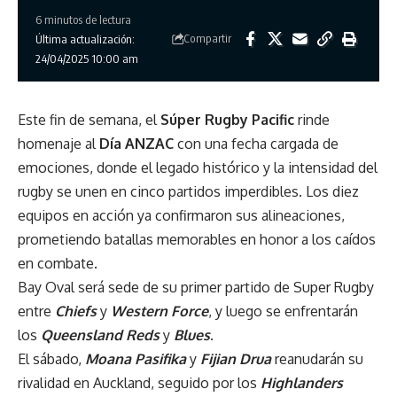
6 minutos de lectura
Compartir
Última actualización:
24/04/2025 10:00 am
Este fin de semana, el
Súper Rugby Pacific
rinde
homenaje al
Día ANZAC
con una fecha cargada de
emociones, donde el legado histórico y la intensidad del
rugby se unen en cinco partidos imperdibles. Los diez
equipos en acción ya confirmaron sus alineaciones,
prometiendo batallas memorables en honor a los caídos
en combate.
Bay Oval será sede de su primer partido de Super Rugby
entre
Chiefs
y
Western Force
, y luego se enfrentarán
los
Queensland Reds
y
Blues
.
El sábado,
Moana Pasifika
y
Fijian Drua
reanudarán su
rivalidad en Auckland, seguido por los
Highlanders