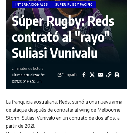
INTERNACIONALES
SUPER RUGBY PACIFIC
Súper Rugby: Reds
contrató al "rayo"
Suliasi Vunivalu
2 minutos de lectura
Compartir
Última actualización:
03/12/2019 3:52 pm
La franquicia australiana, Reds, sumó a una nueva arma
de ataque después de contratar al wing de Melbourne
Storm, Suliasi Vunivalu en un contrato de dos años, a
partir de 2021.