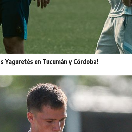
as Yaguretés en Tucumán y Córdoba!