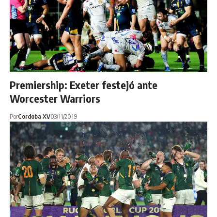
Premiership: Exeter festejó ante
Worcester Warriors
Por
Cordoba XV
03/11/2019