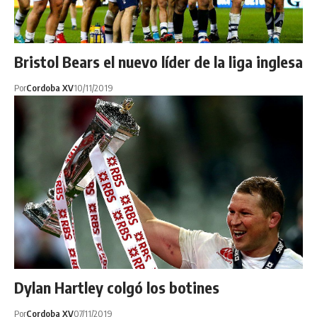
Bristol Bears el nuevo líder de la liga inglesa
Por
Cordoba XV
10/11/2019
Dylan Hartley colgó los botines
Por
Cordoba XV
07/11/2019