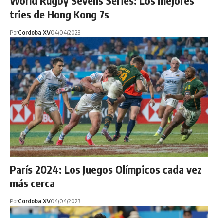
World Rugby Sevens Series: Los mejores
tries de Hong Kong 7s
Por
Cordoba XV
04/04/2023
París 2024: Los Juegos Olímpicos cada vez
más cerca
Por
Cordoba XV
04/04/2023