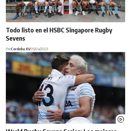
Todo listo en el HSBC Singapore Rugby
Sevens
Por
Cordoba XV
05/04/2023