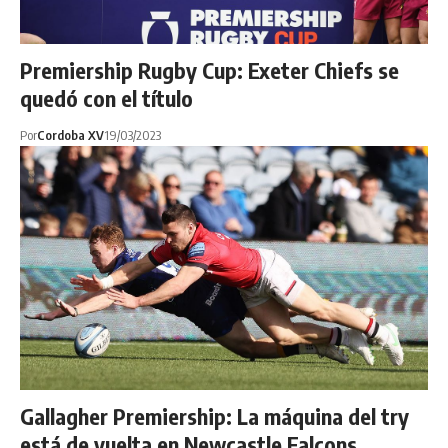
Premiership Rugby Cup: Exeter Chiefs se
quedó con el título
Por
Cordoba XV
19/03/2023
Gallagher Premiership: La máquina del try
está de vuelta en Newcastle Falcons