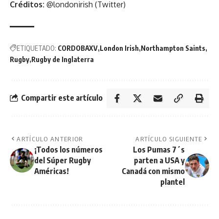
Créditos:
@londonirish (Twitter)
ETIQUETADO:
CORDOBAXV
London Irish
Northampton Saints
Rugby
Rugby de Inglaterra
Compartir este artículo
ARTÍCULO ANTERIOR
ARTÍCULO SIGUIENTE
¡Todos los números
Los Pumas 7´s
del Súper Rugby
parten a USA y
Américas!
Canadá con mismo
plantel