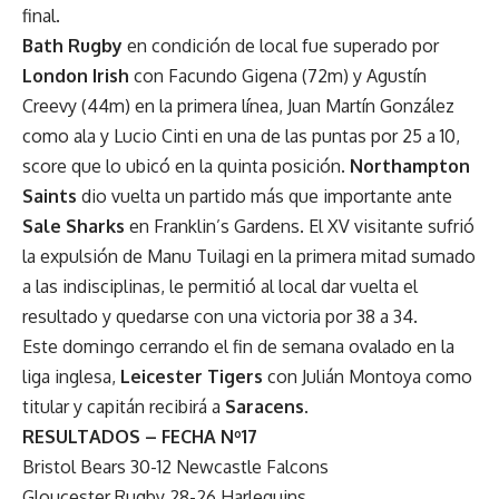
final.
Bath Rugby
en condición de local fue superado por
London Irish
con Facundo Gigena (72m) y Agustín
Creevy (44m) en la primera línea, Juan Martín González
como ala y Lucio Cinti en una de las puntas por 25 a 10,
score que lo ubicó en la quinta posición.
Northampton
Saints
dio vuelta un partido más que importante ante
Sale Sharks
en Franklin’s Gardens. El XV visitante sufrió
la expulsión de Manu Tuilagi en la primera mitad sumado
a las indisciplinas, le permitió al local dar vuelta el
resultado y quedarse con una victoria por 38 a 34.
Este domingo cerrando el fin de semana ovalado en la
liga inglesa,
Leicester Tigers
con Julián Montoya como
titular y capitán recibirá a
Saracens
.
RESULTADOS – FECHA Nº17
Bristol Bears 30-12 Newcastle Falcons
Gloucester Rugby 28-26 Harlequins