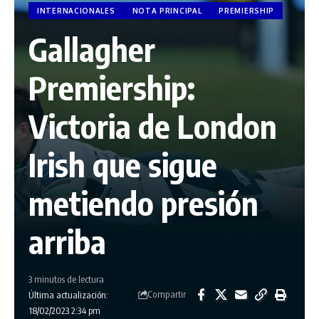
INTERNACIONALES
NOTA PRINCIPAL
PREMIERSHIP
Gallagher
Premiership:
Victoria de London
Irish que sigue
metiendo presión
arriba
3 minutos de lectura
Compartir
Última actualización:
18/02/2023 2:34 pm