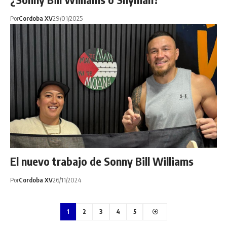
Por
Cordoba XV
29/01/2025
El nuevo trabajo de Sonny Bill Williams
Por
Cordoba XV
26/11/2024
1
2
3
4
5