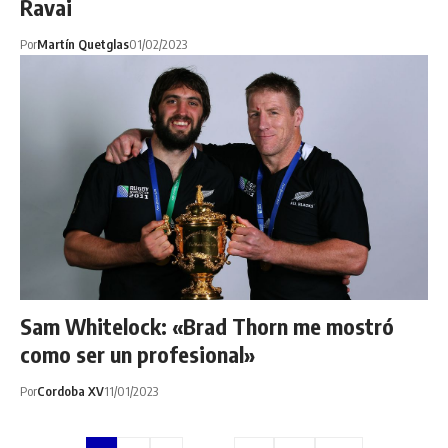
Ravai
Por
Martín Quetglas
01/02/2023
Sam Whitelock: «Brad Thorn me mostró
como ser un profesional»
Por
Cordoba XV
11/01/2023