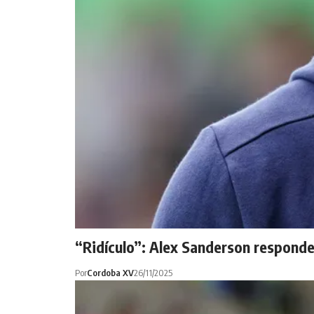
“Ridículo”: Alex Sanderson responde
Por
Cordoba XV
26/11/2025