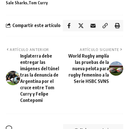
Sale Sharks
Tom Curry
Compartir este artículo
ARTÍCULO ANTERIOR
ARTÍCULO SIGUIENTE
Inglaterra debe
World Rugby amplía
entregar las
las pruebas de la
imágenes del túnel
nueva pelota para
tras la denuncia de
rugby femenino a la
Argentina por el
Serie HSBC SVNS
cruce entre Tom
Curry y Felipe
Contepomi