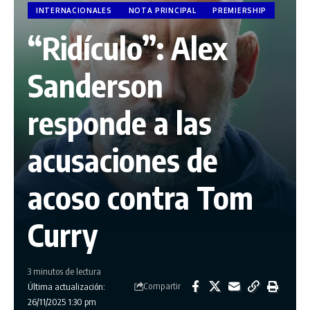
INTERNACIONALES
NOTA PRINCIPAL
PREMIERSHIP
“Ridículo”: Alex
Sanderson
responde a las
acusaciones de
acoso contra Tom
Curry
3 minutos de lectura
Compartir
Última actualización:
26/11/2025 1:30 pm