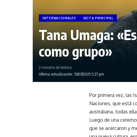
INTERNACIONALES
NOTA PRINCIPAL
Tana Umaga: «Es 
como grupo»
2 minutos de lectura
Última actualización: 15/07/2025 5:27 pm
Por primera vez, las I
Naciones, que está c
australiana, todas ell
Luego de una ceremon
que se acercaron y me
una nueva cultura, es