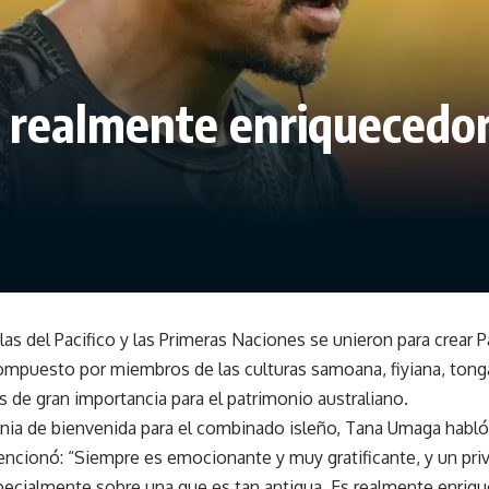
realmente enriquecedor
slas del Pacifico y las Primeras Naciones se unieron para crear P
ompuesto por miembros de las culturas samoana, fiyiana, tong
as de gran importancia para el patrimonio australiano.
ia de bienvenida para el combinado isleño, Tana Umaga habló 
ncionó: “Siempre es emocionante y muy gratificante, y un priv
pecialmente sobre una que es tan antigua. Es realmente enriq