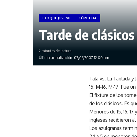
BLOQUE JUVENIL
CÓRDOBA
Tarde de clásicos
2 minutos de lectura
Última actualización: 02/05/2007 12:00 am
Tala vs. La Tablada y 
15, M-16, M-17. Fue un
El fixture de los tor
de los clásicos. Es qu
Menores de 15, 16, 17 
ingleses recibieron al
Los azulgranas termin
24 a 5 en menores de 