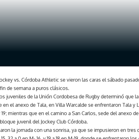
Jockey vs. Córdoba Athletic se vieron las caras el sábado pasad
 fin de semana a puros clásicos.
neos juveniles de la Unión Cordobesa de Rugby determinó que la 
e en el anexo de Tala, en Villa Warcalde se enfrentaron Tala y 
y 19; mientras que en el camino a San Carlos, sede del anexo de
 bloque juvenil del Jockey Club Córdoba.
aron la jornada con una sonrisa, ya que se impusieron en tres 
15, 32 a 0 en M- 16, y 19 a 18 en M-19, donde se enfrentaron lo