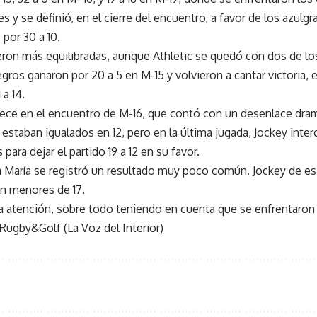
es y se definió, en el cierre del encuentro, a favor de los azulgr
por 30 a 10.
ueron más equilibradas, aunque Athletic se quedó con dos de los
egros ganaron por 20 a 5 en M-15 y volvieron a cantar victoria,
 a 14.
rece en el encuentro de M-16, que contó con un desenlace dra
estaban igualados en 12, pero en la última jugada, Jockey inter
para dejar el partido 19 a 12 en su favor.
lla María se registró un resultado muy poco común. Jockey de e
en menores de 17.
a atención, sobre todo teniendo en cuenta que se enfrentaron 
Rugby&Golf (La Voz del Interior)