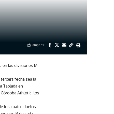
Compartir
o en las divisiones M-
tercera fecha sea la
La Tablada en
 Córdoba Athletic, los
de los cuatro duelos:
s equipos B de cada