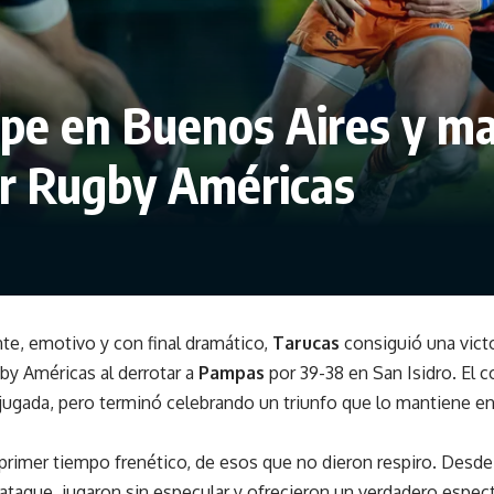
lpe en Buenos Aires y ma
per Rugby Américas
te, emotivo y con final dramático,
Tarucas
consiguió una vict
gby Américas al derrotar a
Pampas
por 39-38 en San Isidro. El
a jugada, pero terminó celebrando un triunfo que lo mantiene en 
primer tiempo frenético, de esos que no dieron respiro. Desde 
ataque, jugaron sin especular y ofrecieron un verdadero espec