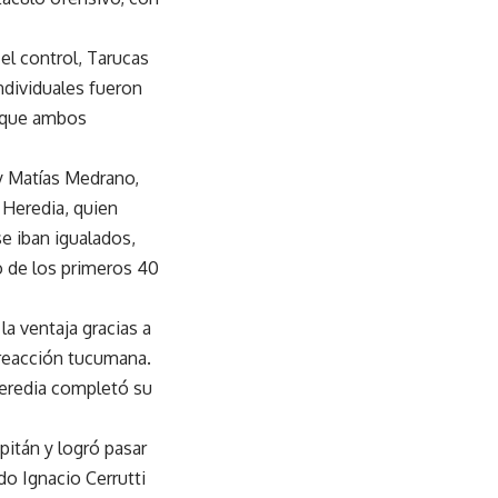
l control, Tarucas
individuales fueron
s que ambos
y Matías Medrano,
 Heredia, quien
e iban igualados,
no de los primeros 40
a ventaja gracias a
 reacción tucumana.
Heredia completó su
pitán y logró pasar
o Ignacio Cerrutti