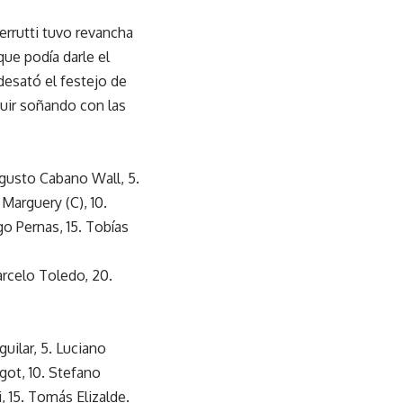
errutti tuvo revancha
que podía darle el
desató el festejo de
guir soñando con las
ugusto Cabano Wall, 5.
Marguery (C), 10.
ago Pernas, 15. Tobías
Marcelo Toledo, 20.
guilar, 5. Luciano
got, 10. Stefano
, 15. Tomás Elizalde.