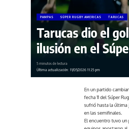
PAMPAS
SÚPER RUGBY AMERICAS
TARUCAS
Tarucas dio el go
ilusión en el Sú
5 minutos de lectura
Última actualización: 11/05/2026 11:25 pm
En un partido cambian
fecha 11 del Súper Ru
sufrió hasta la últim
en las semifinales.
El encuentro tuvo un 
equipos apostaron al 