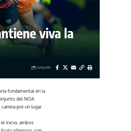
ntiene viva la
Compartir
oria fundamental en la
 conjunto del NOA
carrera por un lugar
el inicio, ambos
táculo ofensivo, con