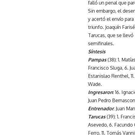
falló un penal que par
Sin embargo, el desen
y acertó el envío para
triunfo. Joaquín Fari
Tarucas, que se llevó
semifinales.
Síntesis
Pampas
(38): 1. Mat
Francisco Sluga, 6. Ju
Estanislao Renthel, 11.
Wade.
Ingresaron
: 16. Igna
Juan Pedro Bernasconi,
Entrenador
: Juan Ma
Tarucas
(39): 1. Fran
Asevedo, 6. Facundo Ca
Ferro, 11. Tomás Vanni