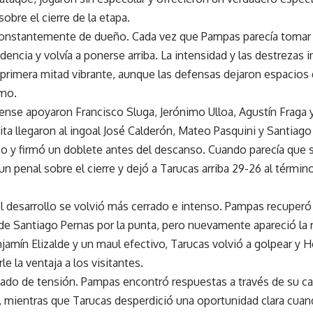
sobre el cierre de la etapa.
onstantemente de dueño. Cada vez que Pampas parecía tomar e
encia y volvía a ponerse arriba. La intensidad y las destrezas 
 primera mitad vibrante, aunque las defensas dejaron espacio
imo.
ense apoyaron Francisco Sluga, Jerónimo Ulloa, Agustín Fraga 
sita llegaron al ingoal José Calderón, Mateo Pasquini y Santiago
o y firmó un doblete antes del descanso. Cuando parecía que s
un penal sobre el cierre y dejó a Tarucas arriba 29-26 al térmi
 desarrollo se volvió más cerrado e intenso. Pampas recuperó l
de Santiago Pernas por la punta, pero nuevamente apareció la
jamín Elizalde y un maul efectivo, Tarucas volvió a golpear y 
le la ventaja a los visitantes.
rgado de tensión. Pampas encontró respuestas a través de su ca
 mientras que Tarucas desperdició una oportunidad clara cuand