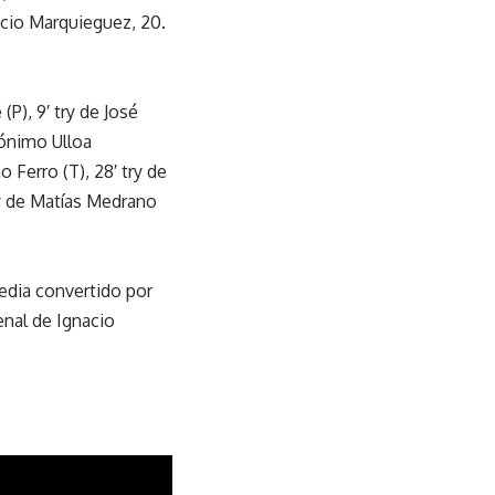
nacio Marquieguez, 20.
(P), 9′ try de José
rónimo Ulloa
 Ferro (T), 28′ try de
try de Matías Medrano
redia convertido por
enal de Ignacio