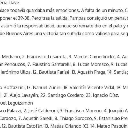
ecía clave.
lace todavía guardaba más emociones. A falta de un minuto, C
 poner el 39-38. Pero tras la salida, Pampas consiguió un penal 
sé asumió la responsabilidad, aunque su remate dio en el palo y 
 de Buenos Aires una victoria tan sufrida como valiosa para se
ías Medrano, 2. Francisco Lusarreta, 3. Marcos Camerlinckx, 4. A
an Penoucos, 7. Faustino Santarelli, 8. Lucas Moresco, 9. Lucas 
 Jerónimo Ulloa, 12. Bautista Farisé, 13. Agustín Fraga, 14. Santi
cio Bottazzini, 17. Nahuel Zunini, 18. Valentín Vicente Vidal, 19. 
 21. Alejo Lavayén, 22. Santiago Cordero, 23. Ignacio Díaz.
nuel Leguizamón
cisco Palazzi, 2. José Calderoni, 3. Francisco Moreno, 4. Joaquín A
rdozo, 7. Agustín Sarelli, 8. Thiago Sbrocco, 9. Estanislao Pre
, 12. Bautista Estofán, 13. Matías Orlando (C), 14. Mateo Pasquini