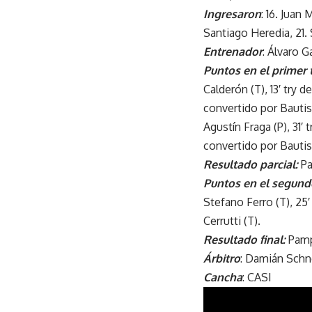
Ingresaron
: 16. Juan
Santiago Heredia, 21. 
Entrenador
: Álvaro G
Puntos en el primer 
Calderón (T), 13′ try 
convertido por Bautist
Agustín Fraga (P), 31′
convertido por Bautist
Resultado parcial:
Pa
Puntos en el segund
Stefano Ferro (T), 25′
Cerrutti (T).
Resultado final:
Pamp
Árbitro
: Damián Schn
Cancha
: CASI