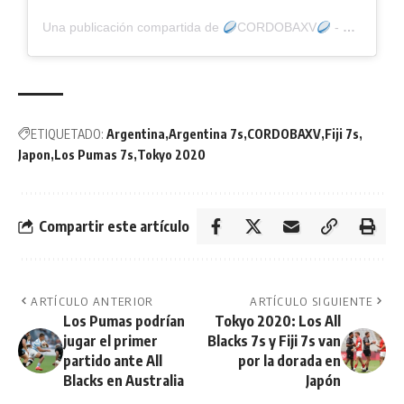
Una publicación compartida de
CORDOBAXV
- Martín Quetglas (@cordoba.xv)
ETIQUETADO:
Argentina
Argentina 7s
CORDOBAXV
Fiji 7s
Japon
Los Pumas 7s
Tokyo 2020
Compartir este artículo
ARTÍCULO ANTERIOR
ARTÍCULO SIGUIENTE
Los Pumas podrían
Tokyo 2020: Los All
jugar el primer
Blacks 7s y Fiji 7s van
partido ante All
por la dorada en
Blacks en Australia
Japón