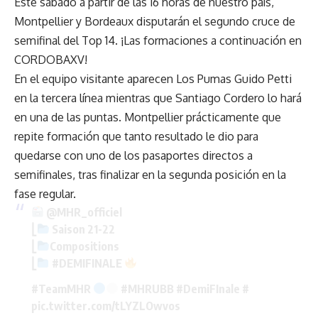
Este sábado a partir de las 16 horas de nuestro país,
Montpellier y Bordeaux disputarán el segundo cruce de
semifinal del Top 14. ¡Las formaciones a continuación en
CORDOBAXV!
En el equipo visitante aparecen Los Pumas Guido Petti
en la tercera línea mientras que Santiago Cordero lo hará
en una de las puntas. Montpellier prácticamente que
repite formación que tanto resultado le dio para
quedarse con uno de los pasaportes directos a
semifinales, tras finalizar en la segunda posición en la
fase regular.
@MHR_officiel
⎣
Saison 21-22
⎣
Compositions
⎣
#DEMIFINALE
#TeamMHR
#MHRUBB
#DemiFInale
#
pic.twitter.com/tLYZLOwvos