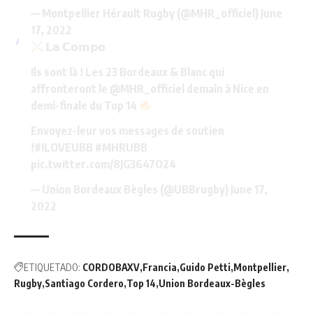
— Montpellier Hérault Rugby (@MHR_officiel)
June
17, 2022
𝗟𝗮 𝗖𝗼𝗺𝗽𝗼
Ils sont là ! Les 23 Bordeaux & Blanc qui
affronteront le
@MHR_officiel
demain à Nice en
demi-finale du Top 14
Envoyez-leur vos messages de soutien
!
#ILOVEUBB
#MHRUBB
pic.twitter.com/8JG3647O24
— Union Bordeaux Bègles (@UBBrugby)
June 17,
2022
ETIQUETADO:
CORDOBAXV
Francia
Guido Petti
Montpellier
Rugby
Santiago Cordero
Top 14
Union Bordeaux-Bègles