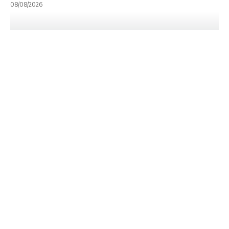
08/08/2026
INTERNACIONALES
NOTA PRINCIPAL
PREMIERSHIP
Gallagher
Premiership:
Montoya y Moroni
listos para jugar su