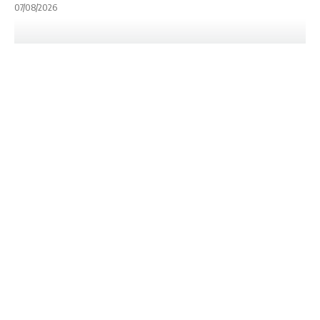
07/08/2026
INTERNACIONALES
LAS YAGUARETÉS
PUMAS 7S
SVNS WORLD RUGBY
UAR
UNION ARGENTINA DE RUGBY
Campeonato
Mundial HSBC
SVNS: definidos los