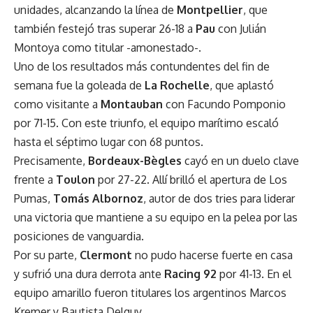
unidades, alcanzando la línea de
Montpellier
, que
también festejó tras superar 26-18 a
Pau
con Julián
Montoya como titular -amonestado-.
Uno de los resultados más contundentes del fin de
semana fue la goleada de
La Rochelle
, que aplastó
como visitante a
Montauban
con Facundo Pomponio
por 71-15. Con este triunfo, el equipo marítimo escaló
hasta el séptimo lugar con 68 puntos.
Precisamente,
Bordeaux-Bègles
cayó en un duelo clave
frente a
Toulon
por 27-22. Allí brilló el apertura de Los
Pumas,
Tomás Albornoz
, autor de dos tries para liderar
una victoria que mantiene a su equipo en la pelea por las
posiciones de vanguardia.
Por su parte,
Clermont
no pudo hacerse fuerte en casa
y sufrió una dura derrota ante
Racing 92
por 41-13. En el
equipo amarillo fueron titulares los argentinos Marcos
Kremer y Bautista Delguy.