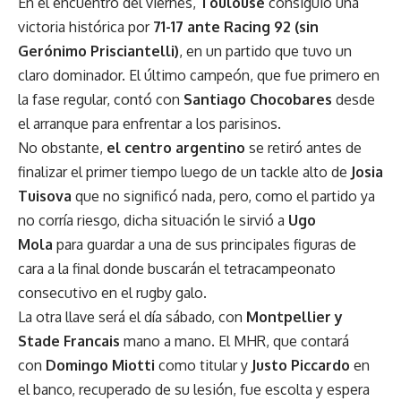
En el encuentro del viernes,
Toulouse
consiguió una
victoria histórica por
71-17 ante
Racing 92 (sin
Gerónimo Prisciantelli)
, en un partido que tuvo un
claro dominador. El último campeón, que fue primero en
la fase regular, contó con
Santiago Chocobares
desde
el arranque para enfrentar a los parisinos.
No obstante,
el centro argentino
se retiró antes de
finalizar el primer tiempo luego de un tackle alto de
Josia
Tuisova
que no significó nada, pero, como el partido ya
no corría riesgo, dicha situación le sirvió a
Ugo
Mola
para guardar a una de sus principales figuras de
cara a la final donde buscarán el tetracampeonato
consecutivo en el rugby galo.
La otra llave será el día sábado, con
Montpellier y
Stade Francais
mano a mano. El MHR, que contará
con
Domingo Miotti
como titular y
Justo Piccardo
en
el banco, recuperado de su lesión, fue escolta y espera