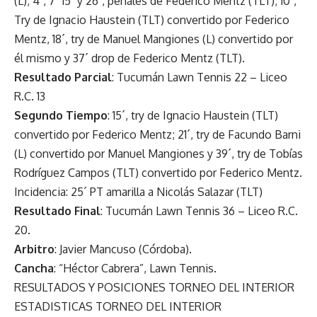
(L); 4´, 7´ 15´ y 26´, penales de Federico Mentz (TLT); 10´,
Try de Ignacio Haustein (TLT) convertido por Federico
Mentz, 18´, try de Manuel Mangiones (L) convertido por
él mismo y 37´ drop de Federico Mentz (TLT).
Resultado Parcial
: Tucumán Lawn Tennis 22 – Liceo
R.C. 13
Segundo Tiempo
: 15´, try de Ignacio Haustein (TLT)
convertido por Federico Mentz; 21´, try de Facundo Barni
(L) convertido por Manuel Mangiones y 39´, try de Tobías
Rodríguez Campos (TLT) convertido por Federico Mentz.
Incidencia: 25´ PT amarilla a Nicolás Salazar (TLT)
Resultado Final
: Tucumán Lawn Tennis 36 – Liceo R.C.
20.
Arbitro
: Javier Mancuso (Córdoba).
Cancha
: “Héctor Cabrera”, Lawn Tennis.
RESULTADOS Y POSICIONES TORNEO DEL INTERIOR
ESTADISTICAS TORNEO DEL INTERIOR