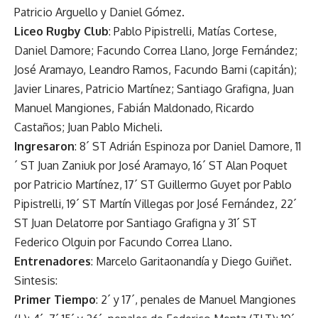
Patricio Arguello y Daniel Gómez.
Liceo Rugby Club
: Pablo Pipistrelli, Matías Cortese,
Daniel Damore; Facundo Correa Llano, Jorge Fernández;
José Aramayo, Leandro Ramos, Facundo Barni (capitán);
Javier Linares, Patricio Martínez; Santiago Grafigna, Juan
Manuel Mangiones, Fabián Maldonado, Ricardo
Castaños; Juan Pablo Micheli.
Ingresaron
: 8´ ST Adrián Espinoza por Daniel Damore, 11
´ ST Juan Zaniuk por José Aramayo, 16´ ST Alan Poquet
por Patricio Martínez, 17´ ST Guillermo Guyet por Pablo
Pipistrelli, 19´ ST Martín Villegas por José Fernández, 22´
ST Juan Delatorre por Santiago Grafigna y 31´ ST
Federico Olguin por Facundo Correa Llano.
Entrenadores
: Marcelo Garitaonandía y Diego Guiñet.
Sintesis:
Primer Tiempo
: 2´ y 17´, penales de Manuel Mangiones