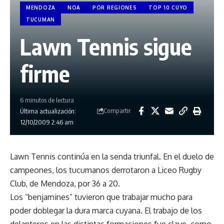
MENDOZA
NOA
POR REGIONES
TOP 10 CUYO
TUCUMAN
Lawn Tennis sigue
firme
6 minutos de lectura
Compartir
Última actualización:
12/10/2009 2:46 am
Lawn Tennis continúa en la senda triunfal. En el duelo de
campeones, los tucumanos derrotaron a Liceo Rugby
Club, de Mendoza, por 36 a 20.
Los “benjamines” tuvieron que trabajar mucho para
poder doblegar la dura marca cuyana. El trabajo de los
delanteros en las distintas formaciones fue clave, como