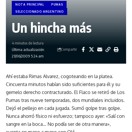
NOTA PRINCIPAL
PUMAS
SELECCIONADO ARGENTINO
Un hincha más
4 minutos de lectura
Compartir
Última actualización:
21/06/2009 5:24 am
Ahí estaba Rimas Alvarez, cogoteando en la platea.
Cincuenta minutos habían sido suficientes para él y su
gemelo derecho contracturado. El Flaco se retiró de Los
Pumas tras nueve temporadas, dos mundiales incluidos.
Dejó el pellejo en cada jugada. Sumó golpe tras golpe.
Nunca ahorró físico ni esfuerzo; tampoco ayer: «Salí con
sangre en la boca… No podía ser de otra manera»,
cuenta en mano a mano con Olé.