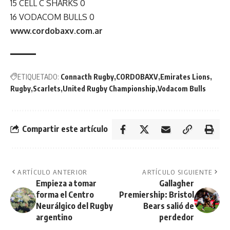
15 CELL C SHARKS 0
16 VODACOM BULLS 0
www.cordobaxv.com.ar
ETIQUETADO:
Connacth Rugby
CORDOBAXV
Emirates Lions
Rugby
Scarlets
United Rugby Championship
Vodacom Bulls
Compartir este artículo
ARTÍCULO ANTERIOR
ARTÍCULO SIGUIENTE
Empieza a tomar
Gallagher
forma el Centro
Premiership: Bristol
Neurálgico del Rugby
Bears salió de
argentino
perdedor