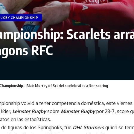
RUGBY CHAMPIONSHIP
mpionship: Scarlets arra
ragons RFC
Championship - Blair Murray of Scarlets celebrates after scoring
pionship volvió a tener competencia doméstica, este vierne
 líder,
Leinster Rugby
sobre
Munster Rugby
por 28-7, score q
tos en las estadísticas.
 de figuras de los Springboks, fue
DHL Stormers
quien se ter