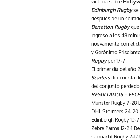
victoria sobre
Hollyw
Edinburgh Rugby
se 
después de un cerrado
Benetton Rugby
que 
ingresó a los 48 minu
nuevamente con el clás
y Gerónimo Prisciantel
Rugby
por 17-7.
El primer día del año 
Scarlets
dio cuenta 
del conjunto perdedor
RESULTADOS – FEC
Munster Rugby 7-28 L
DHL Stormers 24-20 
Edinburgh Rugby 10-7
Zebre Parma 12-24 B
Connacht Rugby 7-17 