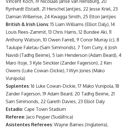
Vincent Koch, 19 Nicolaas Janse van Rensburg, 20
Rynhardt Elstadt, 21 Herschel Jantjies, 22 Jesse Kriel, 23
Damian Willemse, 24 Kwagga Smith, 25 Elton Jantjies
British & Irish Lions
: 15 Liam Williams (Elliot Daly), 14
Louis Rees-Zammit, 13 Chris Harris, 12 Bundee Aki, 11
Anthony Watson, 10 Owen Farrell, 9 Conor Murray (c), 8
Taulupe Faletau (Sam Simmonds), 7 Tom Curry, 6 Josh
Navidi (Tadhg Beirne), 5 Iain Henderson (Adam Beard), 4
Maro Itoje, 3 Kyle Sinckler (Zander Fagerson), 2 Ken
Owens (Luke Cowan-Dickie), 1 Wyn Jones (Mako
Vunipola)
Suplentes
: 16 Luke Cowan-Dickie, 17 Mako Vunipola, 18
Zander Fagerson, 19 Adam Beard, 20 Tadhg Beirne, 21
Sam Simmonds, 22 Gareth Davies, 23 Elliot Daly
Estadio
: Cape Town Stadium
Referee
: Jaco Peyper (Sudáfrica)
Asistentes Referees
: Wayne Barnes (Inglaterra),