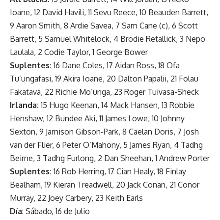
Ioane, 12 David Havili, 11 Sevu Reece, 10 Beauden Barrett,
9 Aaron Smith, 8 Ardie Savea, 7 Sam Cane (c), 6 Scott
Barrett, 5 Samuel Whitelock, 4 Brodie Retallick, 3 Nepo
Laulala, 2 Codie Taylor, 1 George Bower
Suplentes:
16 Dane Coles, 17 Aidan Ross, 18 Ofa
Tu’ungafasi, 19 Akira Ioane, 20 Dalton Papalii, 21 Folau
Fakatava, 22 Richie Mo’unga, 23 Roger Tuivasa-Sheck
Irlanda:
15 Hugo Keenan, 14 Mack Hansen, 13 Robbie
Henshaw, 12 Bundee Aki, 11 James Lowe, 10 Johnny
Sexton, 9 Jamison Gibson-Park, 8 Caelan Doris, 7 Josh
van der Flier, 6 Peter O’Mahony, 5 James Ryan, 4 Tadhg
Beirne, 3 Tadhg Furlong, 2 Dan Sheehan, 1 Andrew Porter
Suplentes:
16 Rob Herring, 17 Cian Healy, 18 Finlay
Bealham, 19 Kieran Treadwell, 20 Jack Conan, 21 Conor
Murray, 22 Joey Carbery, 23 Keith Earls
Día
: Sábado, 16 de Julio