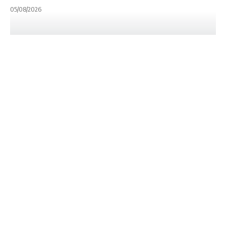
05/08/2026
INTERNACIONALES
NOTA PRINCIPAL
SELECCIONADO ARGENTINO
UAR
Amistoso
internacional:
Calás, Roura y