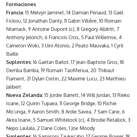
Formaciones
Francia
: 15 Melvyn Jaminet, 14 Damian Penaud, 13 Gaël
Fickou, 12 Jonathan Danty, 11 Gabin Villière, 10 Romain
Ntamack, 9 Antoine Dupont (c), 8 Gregory Alldritt, 7
Anthony Jelonch, 6 Francois Cros, 5 Paul Willemse, 4
Cameron Woki, 3 Uini Atonio, 2 Peato Mauvaka, 1 Cyril
Baille
Suplentes
: 16 Gaëtan Barlot, 17 Jean-Baptiste Gros, 18
Demba Bamba, 19 Romain Taofifenua, 20 Thibaut
Flament, 21 Dylan Cretin, 22 Maxime Lucu, 23 Matthieu
Jalibert
Nueva Zelanda
: 15 Jordie Barrett, 14 Will Jordan, 13 Rieko
Ioane, 12 Quinn Tupaea, 11 George Bridge, 10 Richie
Mo’unga, 9 Aaron Smith, 8 Ardie Savea, 7 Sam Cane, 6
Akira Ioane, 5 Samuel Whitelock (c), 4 Brodie Retallick, 3
Nepo Laulala, 2 Dane Coles, 1 Joe Moody
Suplentes
: 16 Samisoni Taukei’aho, 17 George Bower, 18