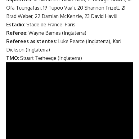
Ofa Tuungafasi, 19 Tupou Vaa’i, 20 Shannon Frizell, 21
Brad Weber, 22 Damian McKenzie, 23 David Havili
Estadio
: Stade de France, Paris
Referee
: Wayne Barnes (Inglaterra)
Referees asistentes
: Luke Pearce (Inglaterra), Karl
Dickson (Inglaterra)
TMO
: Stuart Terheege (Inglaterra)