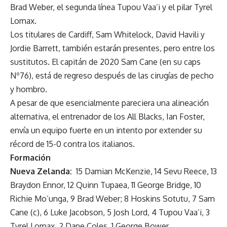
Brad Weber, el segunda línea Tupou Vaa’i y el pilar Tyrel
Lomax.
Los titulares de Cardiff, Sam Whitelock, David Havili y
Jordie Barrett, también estarán presentes, pero entre los
sustitutos. El capitán de 2020 Sam Cane (en su caps
Nº76), está de regreso después de las cirugías de pecho
y hombro.
A pesar de que esencialmente pareciera una alineación
alternativa, el entrenador de los All Blacks, Ian Foster,
envía un equipo fuerte en un intento por extender su
récord de 15-0 contra los italianos.
Formación
Nueva Zelanda:
15 Damian McKenzie, 14 Sevu Reece, 13
Braydon Ennor, 12 Quinn Tupaea, 11 George Bridge, 10
Richie Mo’unga, 9 Brad Weber; 8 Hoskins Sotutu, 7 Sam
Cane (c), 6 Luke Jacobson, 5 Josh Lord, 4 Tupou Vaa’i, 3
Tyrel Lomax, 2 Dane Coles, 1 George Bower.