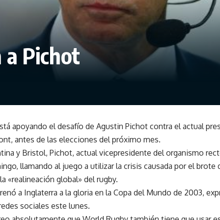
a Pichot
tá apoyando el desafío de Agustin Pichot contra el actual pr
ont, antes de las elecciones del próximo mes.
tina y Bristol, Pichot, actual vicepresidente del organismo rec
ngo, llamando al juego a utilizar la crisis causada por el brot
a «realineación global» del rugby.
nó a Inglaterra a la gloria en la Copa del Mundo de 2003, ex
 redes sociales este lunes.
creo absolutamente que World Rugby también tiene que usar 