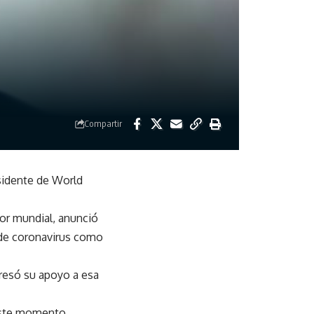
Compartir
esidente de World
tor mundial, anunció
e de coronavirus como
presó su apoyo a esa
este momento