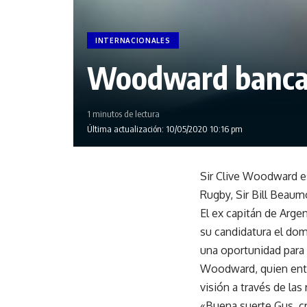
INTERNACIONALES
Woodward banca 
1 minutos de lectura
Última actualización: 10/05/2020 10:16 pm
Sir Clive Woodward es
Rugby, Sir Bill Beaum
El ex capitán de Argen
su candidatura el domi
una oportunidad para l
Woodward, quien entre
visión a través de las
«Buena suerte Gus, 