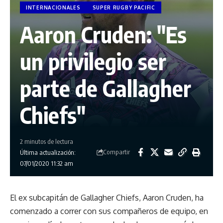
INTERNACIONALES
SUPER RUGBY PACIFIC
Aaron Cruden: "Es
un privilegio ser
parte de Gallagher
Chiefs"
2 minutos de lectura
Compartir
Última actualización:
07/01/2020 11:32 am
El ex subcapitán de Gallagher Chiefs, Aaron Cruden, ha
comenzado a correr con sus compañeros de equipo, en